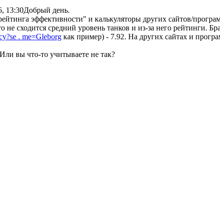
, 13:30
Добрый день.
рейтинга эффективности" и калькуляторы других сайтов/програ
 не сходится средний уровень танков и из-за него рейтинги. Бра
ency?se . me=Gleborg
как пример) - 7.92. На других сайтах и прогр
Или вы что-то учитываете не так?