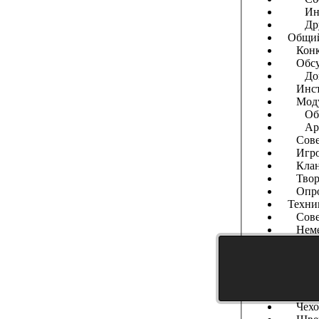
Инте
Дру
Общи
Конк
Обсуж
Допол
Инстру
Модуль
Обмен 
Арх
Советы
Игров
Клано
Творч
Опро
Техни
Совет
Неме
Амери
Фран
Китай
Англи
Япон
Чехос