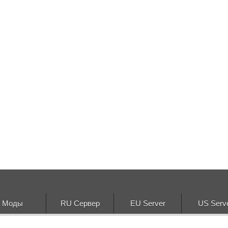
Моды
RU Сервер
EU Server
US Serv