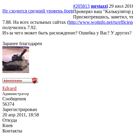
#205813
mrstazzi
29 июл 2016
Не сходится средний уровень боев
Проверял ваш "Калькулятор 
Присмотревшись, заметил, что
7.88. На всех остальных сайтах (
http://www.wotinfo.net/ru/effici
получилось 7.92.
Из-за чего может быть расхождение? Ошибка у Вас? У других? 
Заранее благодарен
Edrard
Администратор
Сообщения
56374
Зарегистрирован
20 апр 2011, 18:58
Откуда
Киев
Контакты