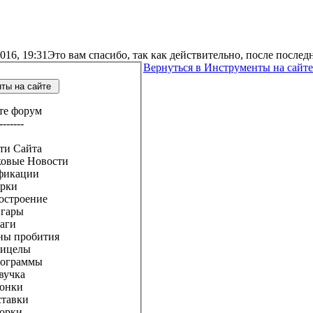
016, 19:31
Это вам спасибо, так как действительно, после послед
Вернуться в Инструменты на сайте
ы на сайте
те форум
-------
и Сайта
вые Новости
икации
ки
троение
ары
ги
пробития
целы
раммы
чка
нки
авки
рки