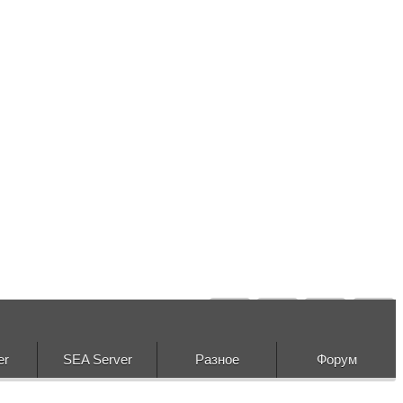
er
SEA Server
Разное
Форум