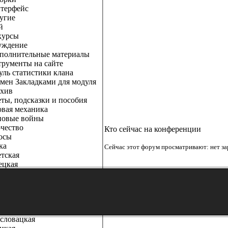
рфейс
гие
й
урсы
дение
нительные материалы
менты на сайте
 статистики клана
Закладками для модуля
ив
, подсказки и пособия
ая механика
вые войны
ество
Кто сейчас на конференции
сы
ка
Сейчас этот форум просматривают: нет за
ская
цкая
канская
цузы
ская
йская
ия
ловацкая