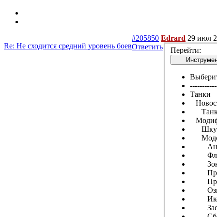
#205850
Edrard
29 июл 2
Re: Не сходится средний уровень боев
Ответить
Перейти:
Инструмент
Выбери
-----------
Танки
Новост
Танко
Модиф
Шкур
Модос
Анг
Фла
Зоны 
При
Прог
Озву
Ико
Заст
Сбо