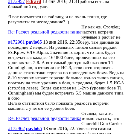
#172957
Edrard
13 янв 2016, 21:31
работы есть на
ближайший год уже.
Я вот посмотрел на таблицу, и не очень понял, где
результаты то исследование? :)
Ну как же. Столбец
Re: Расчет реальной редкости танка
частота встречи:
нулевые в расчет не
#172961
pavlo65
13 янв 2016, 22:35
беру, там данные за
последние 2 недели. Из реальных танков самый редкий
Pz.Kpfw. V/IV Alpha. Значение говорит, что танк будет
встречаться каждые 164800 боев, проведенных на его
уровнях т.е. 7-8. А вот самый доступный оказался T1
Cunningham, в отличии от ИС-3, если отсортировать
данные статистики сервера по проведенным боям. Ведь на
8-10 уровнях играет гораздо большее кол-во типов танков,
поэтому на этих уровнях в бою, в среднем, будет 1.5 ИС-3
(столбец левее). Тогда как играя на 1-2ур (уровни боев T1
Cunningham) мы будем встречать 5.5 машин данного типа
в бою.
Целью статистики было показать редкость встречи
машины с учетом ее уровня боев.
Отсюда, кстати,
Re: Расчет реальной редкости танка
можно сказать, что
Churchill Gun Carrier
#172962
pavlo65
13 янв 2016, 22:55
является самым
редким исследуемым танком в рандоме (для медали