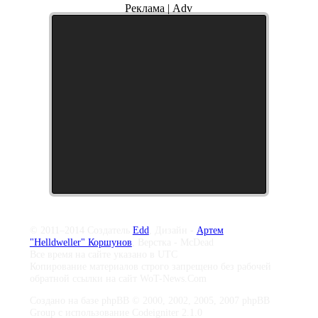
Реклама | Adv
© 2011–2014 Создатель
Edd
, Дизайн -
Артем
"Helldweller" Коршунов
, Верстка - McDead
Все время на сайте указано в UTC
Копирование материалов строго запрещено без рабочей
обратной ссылки на сайт WoT-News.Com
Создано на базе phpBB © 2000, 2002, 2005, 2007 phpBB
Group с использование Codeigniter 2.1.0