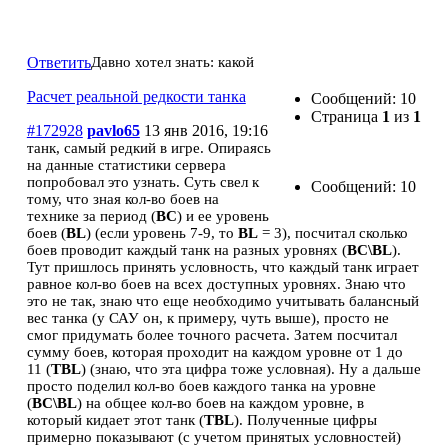
Расчет реальной редкости танка
Ответить
Давно хотел знать: какой
Расчет реальной редкости танка
Сообщений: 10
Страница
1
из
1
#172928
pavlo65
13 янв 2016, 19:16
танк, самый редкий в игре. Опираясь
на данные статистики сервера
попробовал это узнать. Суть свел к
Сообщений: 10
тому, что зная кол-во боев на
технике за период (
BC
) и ее уровень
боев (
BL
) (если уровень 7-9, то
BL
= 3), посчитал сколько
боев проводит каждый танк на разных уровнях (
BC\BL
).
Тут пришлось принять условность, что каждый танк играет
равное кол-во боев на всех доступных уровнях. Знаю что
это не так, знаю что еще необходимо учитывать балансный
вес танка (у САУ он, к примеру, чуть выше), просто не
смог придумать более точного расчета. Затем посчитал
сумму боев, которая проходит на каждом уровне от 1 до
11 (
TBL
) (знаю, что эта цифра тоже условная). Ну а дальше
просто поделил кол-во боев каждого танка на уровне
(
BC\BL
) на общее кол-во боев на каждом уровне, в
который кидает этот танк (
TBL
). Полученные цифры
примерно показывают (с учетом принятых условностей)