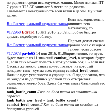
по редкости среди исследуемых машин. Мною люимая ПТ
7 уровня T25 AT занимает 8 место по редкости.
Сказывается неактуальность всей ветки в целом. Ну и так
далее.
Если последовательно
Re: Расчет реальной редкости танка
опишите всю
математику, то
#172968
Edrard
13 янв 2016, 23:39
попробую быстро
сделать подобную таблицу.
Первым делом связал
Re: Расчет реальной редкости танка
уровни боев с каждым
танком, если совсем
#172973
pavlo65
14 янв 2016, 01:06
примитивно, то пусть
будет массив из 11 значений
combat_level
, в котором будут
1, если танк может попасть в этот уровень боя, 0 - если нет.
Отсюда же можно узнать кол-во лэвэлов, на который
попадает танк - сумма всех единиц
combat_level_count
.
Дальше идут условности и упрощения. Я предполагаю, что
на каждом из доступных уровней танк отыгрывает
одинаковое кол-во боев. Здесь бы учитывать балансный вес
танка.
tank_battle_count
// кол-во боев танка из статистики
сервера
tank_battle_per_level = tank_battle_count /
combat_level_count
// Кол-во боев танка на каждом из
доступных уровней