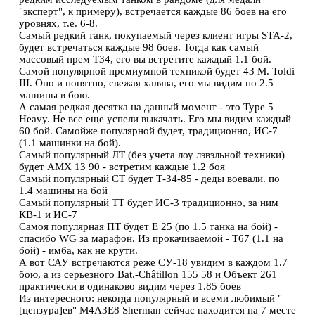
"экcперт", к примеру), встречается каждые 86 боев на его
уровнях, т.е. 6-8.
Самый редкий танк, покупаемый через клиент игры STA-2,
будет встречаться каждые 98 боев. Тогда как самый
массовый прем Т34, его вы встретите каждый 1.1 бой.
Самой популярной премиумной техникой будет 43 M. Toldi
III. Оно и понятно, свежая халява, его мы видим по 2.5
машины в бою.
А самая редкая десятка на данный момент - это Type 5
Heavy. Не все еще успели выкачать. Его мы видим каждый
60 бой. Самойже популярной будет, традиционно, ИС-7
(1.1 машинки на бой).
Самый популярный ЛТ (без учета лоу лэвэльной техники)
будет AMX 13 90 - встретим каждые 1.2 боя
Самый популярный СТ будет Т-34-85 - деды воевали. по
1.4 машины на бой
Самый популярный ТТ будет ИС-3 традиционно, за ним
КВ-1 и ИС-7
Самоя популярная ПТ будет E 25 (по 1.5 танка на бой) -
спасибо WG за марафон. Из прокачиваемой - Т67 (1.1 на
бой) - имба, как не крути.
А вот САУ встречаются реже СУ-18 увидим в каждом 1.7
бою, а из серьезного Bat.-Châtillon 155 58 и Объект 261
практически в одинаково видим через 1.85 боев
Из интересного: некогда популярный и всеми любимый "
[цензура]ев" M4A3E8 Sherman сейчас находится на 7 месте