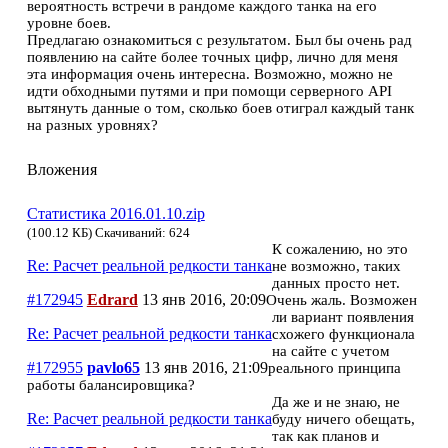
вероятность встречи в рандоме каждого танка на его
уровне боев.
Предлагаю ознакомиться с результатом. Был бы очень рад
появлению на сайте более точных цифр, лично для меня
эта информация очень интересна. Возможно, можно не
идти обходными путями и при помощи серверного API
вытянуть данные о том, сколько боев отиграл каждый танк
на разных уровнях?
Вложения
Статистика 2016.01.10.zip
(100.12 КБ) Скачиваний: 624
К сожалению, но это
Re: Расчет реальной редкости танка
не возможно, таких
данных просто нет.
#172945
Edrard
13 янв 2016, 20:09
Очень жаль. Возможен
ли вариант появления
Re: Расчет реальной редкости танка
схожего функционала
на сайте с учетом
#172955
pavlo65
13 янв 2016, 21:09
реального принципа
работы балансировщика?
Да же и не знаю, не
Re: Расчет реальной редкости танка
буду ничего обещать,
так как планов и