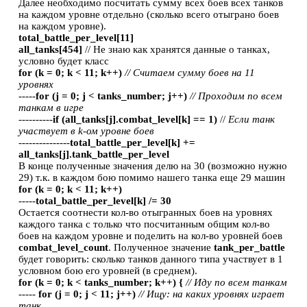
Далее необходимо посчитать сумму всех боев всех танков
на каждом уровне отдельно (сколько всего отыграно боев
на каждом уровне).
total_battle_per_level[11]
all_tanks[454]
// Не знаю как хранятся данные о танках,
условно будет класс
for (k = 0; k < 11; k++)
// Считаем сумму боев на 11
уровнях
-----
for (j = 0; j < tanks_number; j++)
// Проходим по всем
танкам в игре
----------
if (all_tanks[j].combat_level[k] == 1)
//
Если танк
участвует в k-ом уровне боев
---------------
total_battle_per_level[k] +=
all_tanks[j].tank_battle_per_level
В конце полученные значения делю на 30 (возможно нужно
29) т.к. в каждом бою помимо нашего танка еще 29 машин
for (k = 0; k < 11; k++)
-----
total_battle_per_level[k] /= 30
Остается соотнести кол-во отыгранных боев на уровнях
каждого танка с только что посчитанным общим кол-во
боев на каждом уровне и поделить на кол-во уровней боев
combat_level_count
. Полученное значение
tank_per_battle
будет говорить: сколько танков данного типа участвует в 1
условном бою его уровней (в среднем).
for (k = 0; k < tanks_number; k++) {
// Иду по всем танкам
-----
for (j = 0; j < 11; j++)
// Ищу: на каких уровнях играет
танк