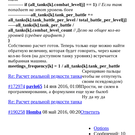
----------
if (all_tanks[k].combat_level[j] == 1)
// Если танк
попадает на этот уровень боев
---------------
all_tanks[k].tank_per_battle +=
all_tanks[k].tank_battle_per_level / total_battle_per_level[j]
-----
all_tanks[k].tank_per_battle /
all_tanks[k].combat_level_count
// Делю на общее кол-во
уровней (среднее арифмет.)
}
Собственно расчет готов. Теперь только еще можно найти
обратную величину, которая будет говорить, через какое
кол-во боев (на доступном танку уровнях) встречается
выбранная машина.
meetings_frequency[k] = 1 / all_tanks[k].tank_per_battle
Скрещиваю пальцы
Re: Расчет реальной редкости танка
чтобы не отпугнуть
своим псевдокодом)
#172974
pavlo65
14 янв 2016, 01:08
Прости, не силен в
программировании, а формулами еще хуже былоб
Ну да ну да
Re: Расчет реальной редкости танка
#190258
Homba
08 май 2016, 00:20
Ответить
Options
Сообщений: 10