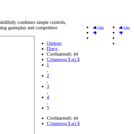
skillfully combines simple controls,
iguing gameplay and competitive
Like
Like
Options
Пред.
Сообщений: 44
Страница
5
из
5
1
,
2
,
3
,
4
,
5
Сообщений: 44
Страница
5
из
5