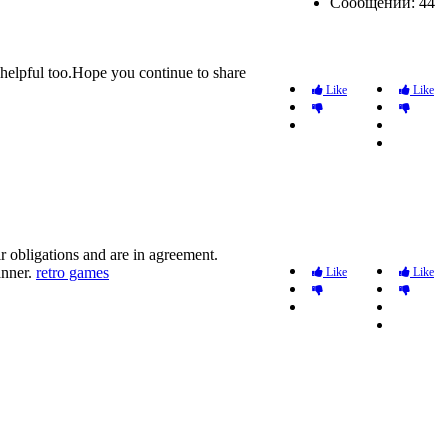
Сообщений: 44
 helpful too.Hope you continue to share
Like
Like
ir obligations and are in agreement.
anner.
retro games
Like
Like