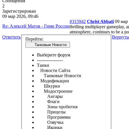
Сообщения
2
Зарегистрирован
09 мар 2026, 09:46
#315942
Christ Abbati
09 мар 
Re: Алексей Матов - Гимн России
thrilling multiplayer gameplay, 
atmosphere, continues to be a p
Ответить
Вернуть
Перейти:
Танковые Новости
Выберите форум
------------------
Танки
Новости Сайта
Танковые Новости
Модификации
Шкурки
Модостроение
Ангары
Флаги
Зоны пробития
Прицелы
Программы
Озвучка
Иконки