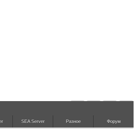
er
SEA Server
Разное
Форум