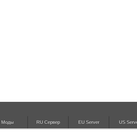
Моды
RU Сервер
EU Server
US Serv