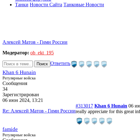
Танки
Новости Сайта
Танковые Новости
Алексей Матов - Гимн России
Модератор:
ob_ekt_195
Ответить
Поиск
Khan 6 Hunain
Регулярные войска
Сообщения
34
Зарегистрирован
06 июн 2024, 13:21
#313017
Khan 6 Hunain
06 ию
Re: Алексей Матов - Гимн России
really appreciate for this great i
famide
Регулярные войска