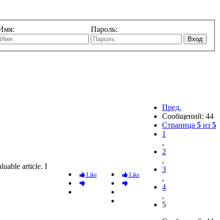
Имя:
Пароль:
Вход
Пред.
Сообщений: 44
Страница
5
из
5
1
,
2
,
uable article. I
3
Like
Like
,
4
,
5