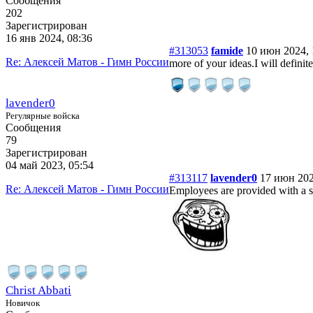
Сообщения
202
Зарегистрирован
16 янв 2024, 08:36
#313053
famide
10 июн 2024, 
Re: Алексей Матов - Гимн России
more of your ideas.I will definit
lavender0
Регулярные войска
Сообщения
79
Зарегистрирован
04 май 2023, 05:54
#313117
lavender0
17 июн 202
Re: Алексей Матов - Гимн России
Employees are provided with a s
Christ Abbati
Новичок