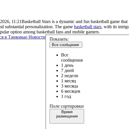
2026, 11:21
Basketball Stars is a dynamic and fun basketball game that 
and substantial personalization. The game
basketball stars
, with its intr
opular option among basketball fans and mobile gamers.
ся в Танковые Новости
Показать:
Все сообщения
Все
сообщения
1 день
7 дней
2 недели
1 месяц
3 месяца
6 месяцев
1 год
Поле сортировки
Время
размещения