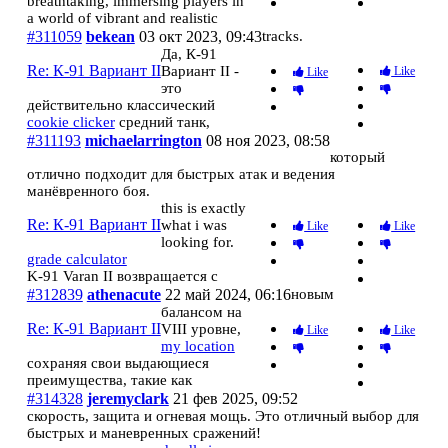
breathtaking, immersing players in
a world of vibrant and realistic
#311059
bekean
03 окт 2023, 09:43
tracks.
Да, К-91
Re: К-91 Вариант II
Вариант II -
Like
Like
это
действительно классический
cookie clicker
средний танк,
#311193
michaelarrington
08 ноя 2023, 08:58
который
отлично подходит для быстрых атак и ведения
манёвренного боя.
this is exactly
Re: К-91 Вариант II
what i was
Like
Like
looking for.
grade calculator
K-91 Varan II возвращается с
#312839
athenacute
22 май 2024, 06:16
новым
балансом на
Re: К-91 Вариант II
VIII уровне,
Like
Like
my location
сохраняя свои выдающиеся
преимущества, такие как
#314328
jeremyclark
21 фев 2025, 09:52
скорость, защита и огневая мощь. Это отличный выбор для
быстрых и маневренных сражений!