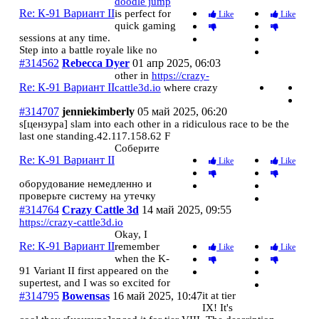
doodle jump
Re: К-91 Вариант II
is perfect for
Like
Like
quick gaming
sessions at any time.
Step into a battle royale like no
#314562
Rebecca Dyer
01 апр 2025, 06:03
other in
https://crazy-
Re: К-91 Вариант II
cattle3d.io
where crazy
#314707
jenniekimberly
05 май 2025, 06:20
s[цензура] slam into each other in a ridiculous race to be the
last one standing.
42.117.158.62 F
Соберите
Re: К-91 Вариант II
Like
Like
оборудование немедленно и
проверьте систему на утечку
#314764
Crazy Cattle 3d
14 май 2025, 09:55
https://crazy-cattle3d.io
Okay, I
Re: К-91 Вариант II
remember
Like
Like
when the K-
91 Variant II first appeared on the
supertest, and I was so excited for
#314795
Bowensas
16 май 2025, 10:47
it at tier
IX! It's