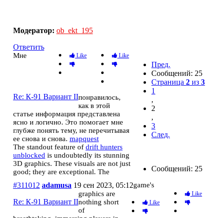
К-91 Вариант II
Модератор:
ob_ekt_195
Ответить
Мне
Like
Like
Пред.
Сообщений: 25
Страница
2
из
3
1
Re: К-91 Вариант II
понравилось,
,
как в этой
2
статье информация представлена ​​
,
ясно и логично. Это помогает мне
3
глубже понять тему, не перечитывая
След.
ее снова и снова.
mapquest
The standout feature of
drift hunters
unblocked
is undoubtedly its stunning
3D graphics. These visuals are not just
Сообщений: 25
good; they are exceptional. The
#311012
adamusa
19 сен 2023, 05:12
game's
graphics are
Like
Re: К-91 Вариант II
nothing short
Like
of