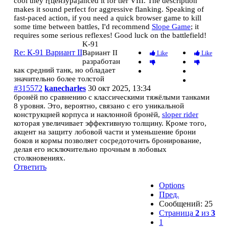
cool they r[цензура]anced it for tier VIII. The description
makes it sound perfect for aggressive flanking. Speaking of
fast-paced action, if you need a quick browser game to kill
some time between battles, I'd recommend
Slope Game
; it
requires some serious reflexes! Good luck on the battlefield!
K-91
Re: К-91 Вариант II
Вариант II
Like
Like
разработан
как средний танк, но обладает
значительно более толстой
#315572
kanecharles
30 окт 2025, 13:34
бронёй по сравнению с классическими тяжёлыми танками
8 уровня. Это, вероятно, связано с его уникальной
конструкцией корпуса и наклонной бронёй,
sloper rider
которая увеличивает эффективную толщину. Кроме того,
акцент на защиту лобовой части и уменьшение брони
боков и кормы позволяет сосредоточить бронирование,
делая его исключительно прочным в лобовых
столкновениях.
Ответить
Options
Пред.
Сообщений: 25
Страница
2
из
3
1