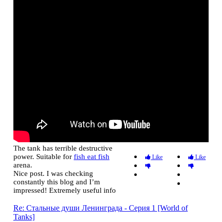
The tank has terrible destructive
power. Suitable for
fish eat fish
Like
Like
arena.
Nice post. I was checking
constantly this blog and I’m
impressed! Extremely useful info
Re: Стальные души Ленинграда - Серия 1 [World of
Tanks]