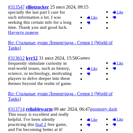
#313547
elliotzucker
25 июл 2024, 09:15
specially the last part I care for
Like
such information a lot. I was
Like
seeking this certain info for a long
time. Thank you and good luck.
Научете повече
Re: Стальные души Ленинграда - Серия 1 [World of
Tanks]
#313612
kyr12
31 июл 2024, 15:56
Games
frequently stimulate curiosity in
Like
real-world issues, such as history,
Like
science, or technology, motivating
players to delve deeper into these
themes beyond the realm of game.
Re: Стальные души Ленинграда - Серия 1 [World of
Tanks]
#313714
reliablewarm
09 авг 2024, 06:47
geometry dash
This essay is excellent and really
helpful. I've been silently
Like
Like
practicing this
fnaf 2
free game,
and I'm becoming better at it!