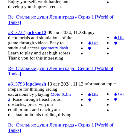
Enjoy yourself, work harder, and
develop your impressiveness
Re: Стальные души Ленинграда - Серия 1 [World of
Tanks]
#313722
jackson12
09 авг 2024, 11:28
Enjoy
the tutorials and simulations of the
Like
game through videos. Easy to
Like
study and access
geometry dash
.
Learn to play and get high scores.
Thank you for this interesting
Re: Стальные души Ленинграда - Серия 1 [World of
Tanks]
#313793
lapelwash
13 авг 2024, 11:13
information topic.
Prepare for thrilling racing
excursions by playing
Moto X3m
Like
Like
2
. Race through treacherous
obstacles, preserve your
equilibrium, and reach your
destination in this thrilling driving
Re: Стальные души Ленинграда - Серия 1 [World of
Tanks]