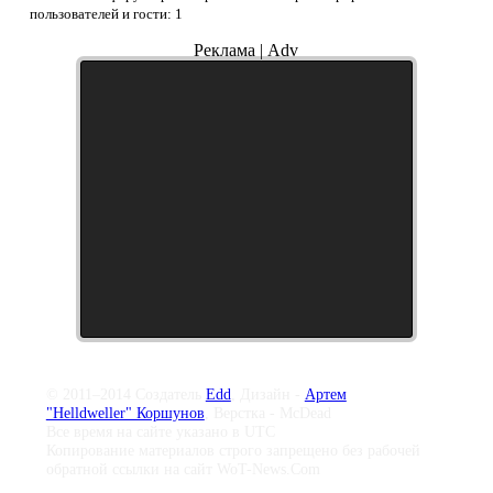
пользователей и гости: 1
Реклама | Adv
© 2011–2014 Создатель
Edd
, Дизайн -
Артем
"Helldweller" Коршунов
, Верстка - McDead
Все время на сайте указано в UTC
Копирование материалов строго запрещено без рабочей
обратной ссылки на сайт WoT-News.Com