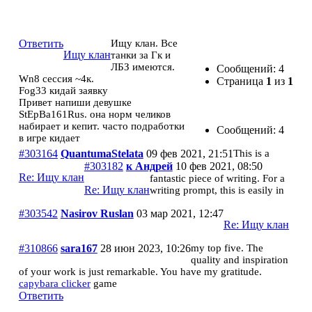
Ищу клан
Ответить
Ищу клан. Все
Ищу клан
танки за Гк и
ЛБЗ имеются.
Сообщений: 4
Wn8 сессия ~4к.
Страница
1
из
1
Fog33 кидай заявку
Привет напиши девушке
StEpBa161Rus. она норм челиков
набирает и кепит. часто подработки
Сообщений: 4
в игре кидает
#303164
QuantumaStelata
09 фев 2021, 21:51
This is a
#303182
к Андрей
10 фев 2021, 08:50
Re: Ищу клан
fantastic piece of writing. For a
Re: Ищу клан
writing prompt, this is easily in
#303542
Nasirov Ruslan
03 мар 2021, 12:47
Re: Ищу клан
#310866
sara167
28 июн 2023, 10:26
my top five. The
quality and inspiration
of your work is just remarkable. You have my gratitude.
capybara clicker
game
Ответить