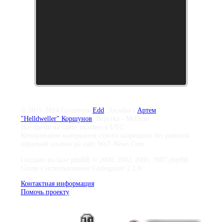
© 2011–2014 Создатель
Edd
, Дизайн -
Артем
"Helldweller" Коршунов
, Верстка - McDead
Все время на сайте указано в UTC
Копирование материалов строго запрещено без рабочей
обратной ссылки на сайт WoT-News.Com
Создано на базе phpBB © 2000, 2002, 2005, 2007 phpBB
Group с использование Codeigniter 2.1.0
Контактная информация
Помочь проекту