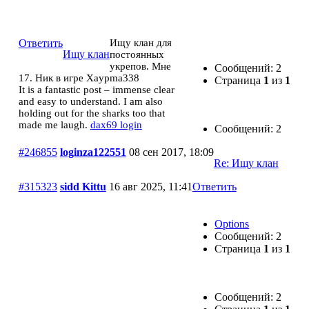
Ищу клан
Ответить
Ищу клан для
Ищу клан
постоянных
укрепов. Мне
Сообщений: 2
17. Ник в игре Xaypma338
Страница
1
из
1
It is a fantastic post – immense clear
and easy to understand. I am also
holding out for the sharks too that
made me laugh.
dax69 login
Сообщений: 2
#246855
loginza122551
08 сен 2017, 18:09
Re: Ищу клан
#315323
sidd Kittu
16 авг 2025, 11:41
Ответить
Options
Сообщений: 2
Страница
1
из
1
Сообщений: 2