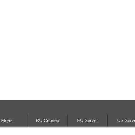
Моды
RU Сервер
EU Server
US Serv