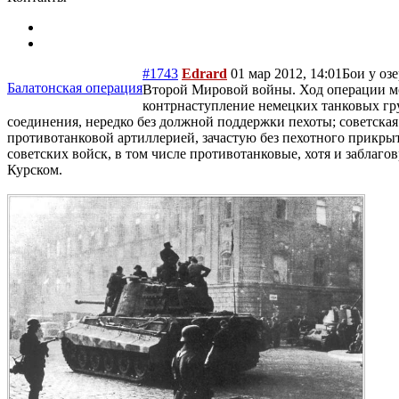
#1743
Edrard
01 мар 2012, 14:01
Бои у оз
Балатонская операция
Второй Мировой войны. Ход операции мож
контрнаступление немецких танковых гр
соединения, нередко без должной поддержки пехоты; советская
противотанковой артиллерией, зачастую без пехотного прикрыт
советских войск, в том числе противотанковые, хотя и заблаг
Курском.