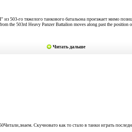
I" из 503-го тяжелого танкового батальона проезжает мимо поз
 II from the 503rd Heavy Panzer Battalion moves along past the posi
Читать дальше
50
Читали,знаем. Скучновато как то стало в танки играть последне