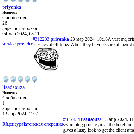
priyanka
Новичок
Сообщения
26
Зарегистрирован
04 мар 2024, 08:11
#312233
priyanka
23 мар 2024, 10:16
A vast majori
service provider
services at off time. When they have leisure at their d
lisadsouza
Новичок
Сообщения
1
Зарегистрирован
13 апр 2024, 11:31
#312434
lisadsouza
13 апр 2024, 11
R[цензура]атонская операция
swimming pool, gym at the hotel premi
gives a lusty look to get the client a