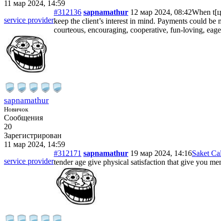
11 мар 2024, 14:59
#312136
sapnamathur
12 мар 2024, 08:42
When t[це
service provider
keep the client’s interest in mind. Payments could be m
courteous, encouraging, cooperative, fun-loving, eager 
sapnamathur
Новичок
Сообщения
20
Зарегистрирован
11 мар 2024, 14:59
#312171
sapnamathur
19 мар 2024, 14:16
Saket Cal
service provider
tender age give physical satisfaction that give you me