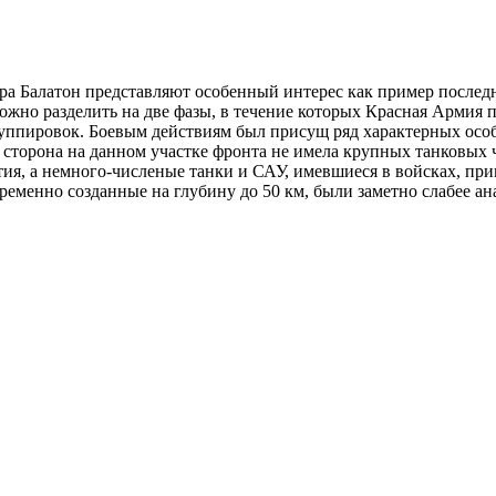
ера Балатон представляют особенный интерес как пример послед
но разделить на две фазы, в течение которых Красная Армия по
уппировок. Боевым действиям был присущ ряд характерных осо
 сторона на данном участке фронта не имела крупных танковых 
ия, а немного-численые танки и САУ, имевшиеся в войсках, при
овременно созданные на глубину до 50 км, были заметно слабее 