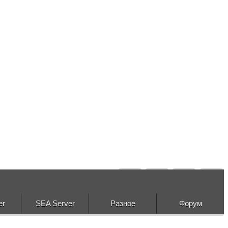
er
SEA Server
Разное
Форум