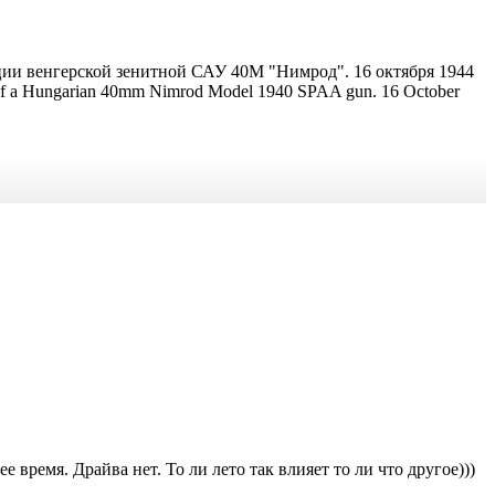
иции венгерской зенитной САУ 40М "Нимрод". 16 октября 1944
tion of a Hungarian 40mm Nimrod Model 1940 SPAA gun. 16 October
е время. Драйва нет. То ли лето так влияет то ли что другое)))