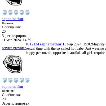
sapnamathur
Новичок
Сообщения
20
Зарегистрирован
11 мар 2024, 14:59
#312134
sapnamathur
11 мар 2024, 15:02
Majority 
service provider
sexual time with the so-called hot babe. Just wearing
happy person, the opposite beautiful call girls require t
sapnamathur
Новичок
Сообщения
20
Зарегистрирован