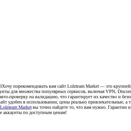
3
Хочу порекомендовать вам сайт Lolzteam Market — это крупне
унты для множества популярных сервисов, включая VPN, Discord, Y
авто-проверку на валидацию, что гарантирует их качество и без
 Сайт удобен в использовании, цены реально привлекательные, а 
Lolzteam Market
вы точно найдете то, что вам нужно. Гарантии и
е аккаунты по доступным ценам!