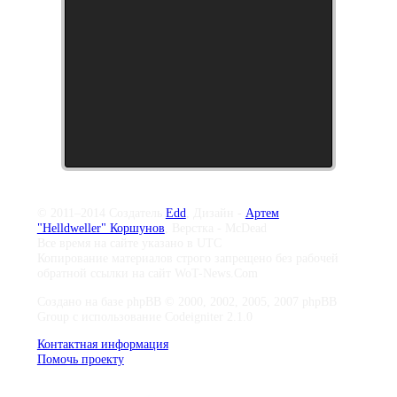
© 2011–2014 Создатель
Edd
, Дизайн -
Артем
"Helldweller" Коршунов
, Верстка - McDead
Все время на сайте указано в UTC
Копирование материалов строго запрещено без рабочей
обратной ссылки на сайт WoT-News.Com
Создано на базе phpBB © 2000, 2002, 2005, 2007 phpBB
Group с использование Codeigniter 2.1.0
Контактная информация
Помочь проекту