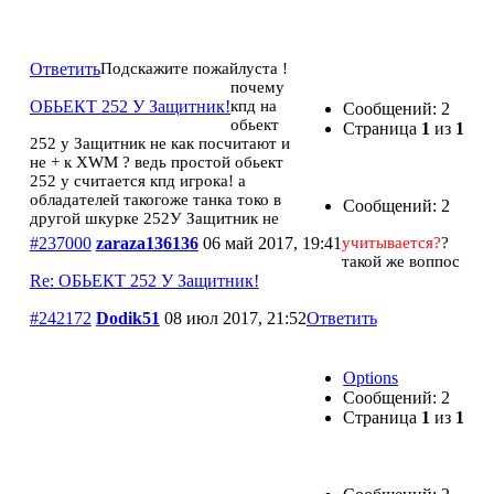
ОБЬЕКТ 252 У Защитник!
Ответить
Подскажите пожайлуста !
почему
ОБЬЕКТ 252 У Защитник!
кпд на
Сообщений: 2
обьект
Страница
1
из
1
252 у Защитник не как посчитают и
не + к XWM ? ведь простой обьект
252 у считается кпд игрока! а
обладателей такогоже танка токо в
Сообщений: 2
другой шкурке 252У Защитник не
#237000
zaraza136136
06 май 2017, 19:41
учитывается?
?
такой же воппос
Re: ОБЬЕКТ 252 У Защитник!
#242172
Dodik51
08 июл 2017, 21:52
Ответить
Options
Сообщений: 2
Страница
1
из
1