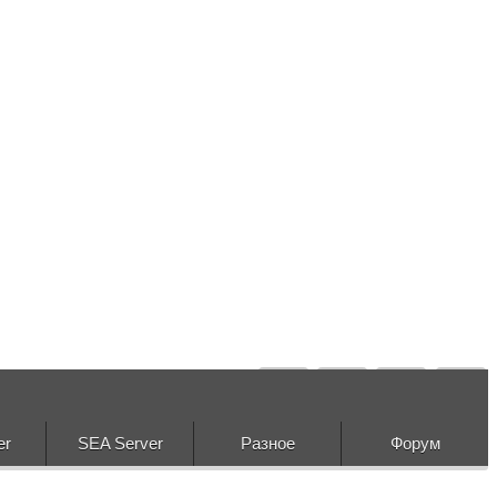
er
SEA Server
Разное
Форум