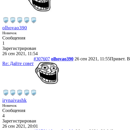
olhovao390
Новичок
Сообщения
1
Зарегистрирован
26 сен 2021, 11:54
#307607
olhovao390
26 сен 2021, 11:55
Привет. В
Re: Дайте совет
irynaivashk
Новичок
Сообщения
4
Зарегистрирован
26 сен 2021, 20:01