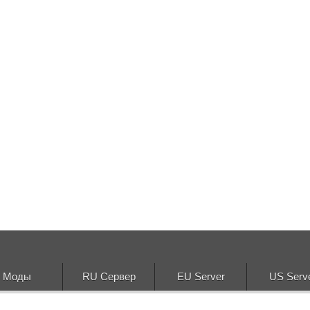
Моды
RU Сервер
EU Server
US Serv