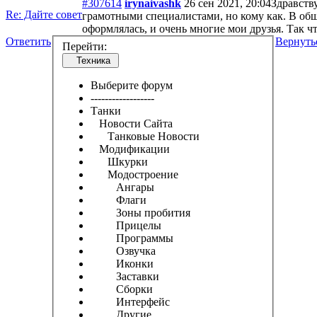
#307614
irynaivashk
26 сен 2021, 20:04
Здравств
Re: Дайте совет
грамотными специалистами, но кому как. В общ
оформлялась, и очень многие мои друзья. Так ч
Ответить
Вернуть
Перейти:
Техника
Выберите форум
------------------
Танки
Новости Сайта
Танковые Новости
Модификации
Шкурки
Модостроение
Ангары
Флаги
Зоны пробития
Прицелы
Программы
Озвучка
Иконки
Заставки
Сборки
Интерфейс
Другие