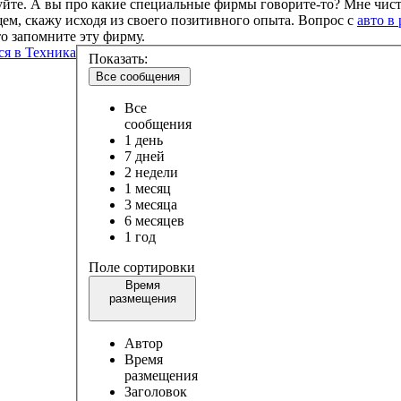
уйте. А вы про какие специальные фирмы говорите-то? Мне чисто
ем, скажу исходя из своего позитивного опыта. Вопрос с
авто в
то запомните эту фирму.
ся в Техника
Показать:
Все сообщения
Все
сообщения
1 день
7 дней
2 недели
1 месяц
3 месяца
6 месяцев
1 год
Поле сортировки
Время
размещения
Автор
Время
размещения
Заголовок