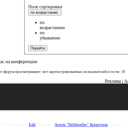
Поле сортировки
по возрастанию
по
возрастанию
по
убыванию
Перейти
час на конференции
от форум просматривают: нет зарегистрированных пользователей и гости: 18
Реклама | A
–2014 Создатель
Edd
, Дизайн -
Артем "Helldweller" Коршунов
, Верстка -