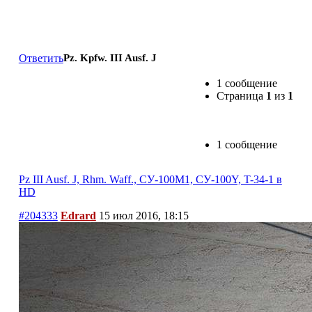
Pz III Ausf. J, Rhm. Waff., СУ-100М1, СУ-100Y, T-
34-1 в HD
Ответить
Pz. Kpfw. III Ausf. J
1 сообщение
Страница
1
из
1
1 сообщение
Pz III Ausf. J, Rhm. Waff., СУ-100М1, СУ-100Y, T-34-1 в
HD
#204333
Edrard
15 июл 2016, 18:15