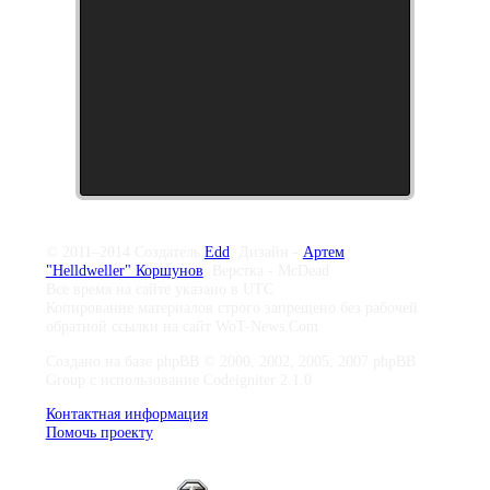
© 2011–2014 Создатель
Edd
, Дизайн -
Артем
"Helldweller" Коршунов
, Верстка - McDead
Все время на сайте указано в UTC
Копирование материалов строго запрещено без рабочей
обратной ссылки на сайт WoT-News.Com
Создано на базе phpBB © 2000, 2002, 2005, 2007 phpBB
Group с использование Codeigniter 2.1.0
Контактная информация
Помочь проекту