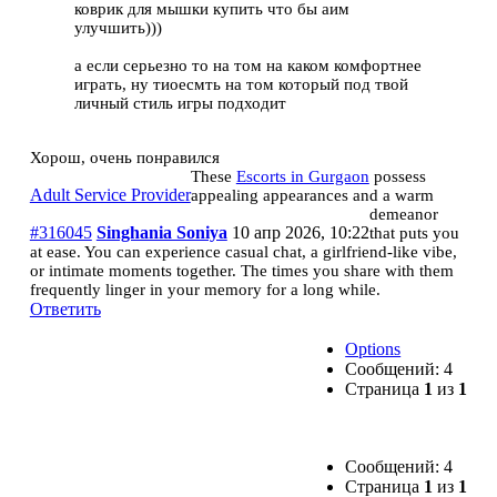
коврик для мышки купить что бы аим
улучшить)))
а если серьезно то на том на каком комфортнее
играть, ну тиоесмть на том который под твой
личный стиль игры подходит
Хорош, очень понравился
These
Escorts in Gurgaon
possess
Adult Service Provider
appealing appearances and a warm
demeanor
#316045
Singhania Soniya
10 апр 2026, 10:22
that puts you
at ease. You can experience casual chat, a girlfriend-like vibe,
or intimate moments together. The times you share with them
frequently linger in your memory for a long while.
Ответить
Options
Сообщений: 4
Страница
1
из
1
Сообщений: 4
Страница
1
из
1