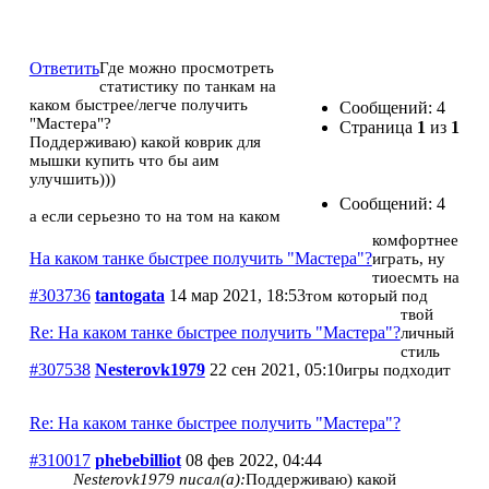
На каком танке быстрее получить "Мастера"?
Ответить
Где можно просмотреть
статистику по танкам на
каком быстрее/легче получить
Сообщений: 4
"Мастера"?
Страница
1
из
1
Поддерживаю) какой коврик для
мышки купить что бы аим
улучшить)))
Сообщений: 4
а если серьезно то на том на каком
комфортнее
На каком танке быстрее получить "Мастера"?
играть, ну
тиоесмть на
#303736
tantogata
14 мар 2021, 18:53
том который под
твой
Re: На каком танке быстрее получить "Мастера"?
личный
стиль
#307538
Nesterovk1979
22 сен 2021, 05:10
игры подходит
Re: На каком танке быстрее получить "Мастера"?
#310017
phebebilliot
08 фев 2022, 04:44
Nesterovk1979 писал(а):
Поддерживаю) какой