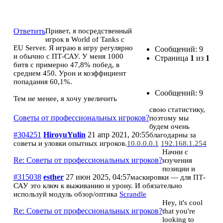
Советы от профессиональных игроков?
Ответить
Привет, я посредственный
игрок в World of Tanks с
EU Server. Я играю в игру регулярно
Сообщений: 9
и обычно с ПТ-САУ. У меня 1000
Страница
1
из
1
битв с примерно 47,8% побед, в
среднем 450. Урон и коэффициент
попадания 60,1%.
Сообщений: 9
Тем не менее, я хочу увеличить
свою статистику,
Советы от профессиональных игроков?
поэтому мы
будем очень
#304251
HiroyuYulin
21 апр 2021, 20:55
благодарны за
советы и уловки опытных игроков.
10.0.0.0.1
192.168.1.254
Начни с
Re: Советы от профессиональных игроков?
изучения
позиции и
#315038
esther
27 июн 2025, 04:57
маскировки — для ПТ-
САУ это ключ к выживанию и урону. И обязательно
используй модуль обзор/оптика
Scrandle
Hey, it's cool
Re: Советы от профессиональных игроков?
that you're
looking to