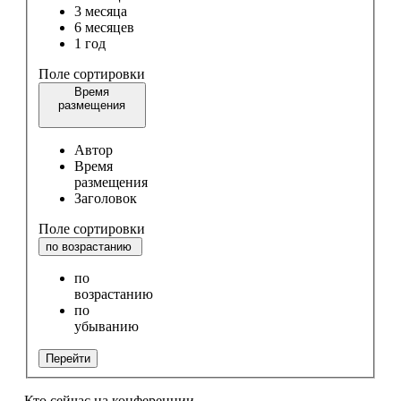
3 месяца
6 месяцев
1 год
Поле сортировки
Время
размещения
Автор
Время
размещения
Заголовок
Поле сортировки
по возрастанию
по
возрастанию
по
убыванию
Перейти
Кто сейчас на конференции