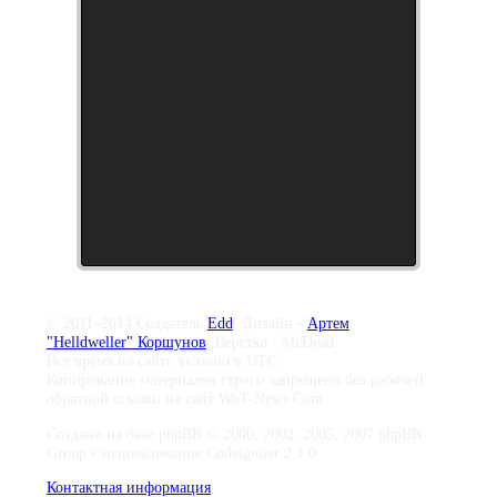
© 2011–2014 Создатель
Edd
, Дизайн -
Артем
"Helldweller" Коршунов
, Верстка - McDead
Все время на сайте указано в UTC
Копирование материалов строго запрещено без рабочей
обратной ссылки на сайт WoT-News.Com
Создано на базе phpBB © 2000, 2002, 2005, 2007 phpBB
Group с использование Codeigniter 2.1.0
Контактная информация