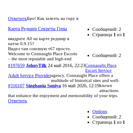
Карта Редшир Секреты Горы
Ответить
Бро! Как залезть на гору в
Карта Редшир Секреты Горы
Сообщений: 2
Страница
1
из
1
квадрате А0 на карте редшир в
патче 0.9.15?
Видел там союзную т67 просто.
Welcome to Connaught Place Escorts
Сообщений: 2
– the most reputable and high-end
#197659
JohnyTilk
24 май 2016, 22:23
Connaught Place
Escort Service
Adult Service Provider
agency. Connaught Place offers a
multitude of historical sites and well-
#316107
Singhania Soniya
16 май 2026, 12:19
known
attractions
that enhance the enjoyment and memorability of your trips.
Ответить
Options
Сообщений: 2
Страница
1
из
1