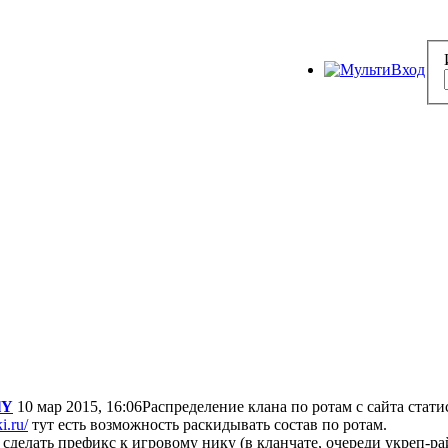
lY
10 мар 2015, 16:06
Распределение клана по ротам с сайта стати
i.ru/
тут есть возможность раскидывать состав по ротам.
сделать префикс к игровому нику (в кланчате, очереди укреп-ра