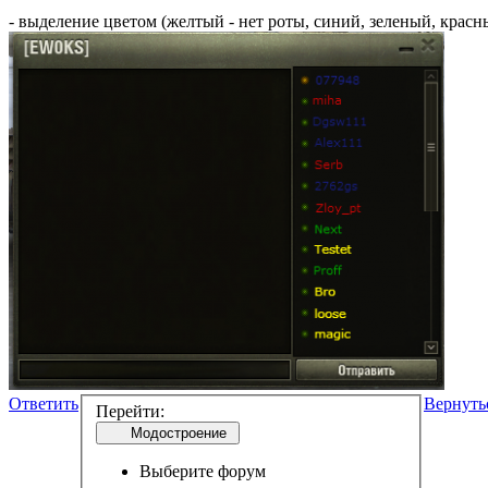
- выделение цветом (желтый - нет роты, синий, зеленый, красн
Ответить
Вернуть
Перейти:
Модостроение
Выберите форум