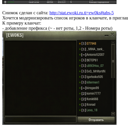
Снимок сделан с сайта:
http://stat.ewoki.ru.ti=ew0ks#tabs-5
Хочется модернизировать список игроков в кланчате, в пригла
К примеру кланчат:
- добавление префикса (~ - нет роты, 1,2 - Номера роты)