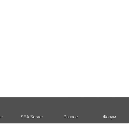
er
SEA Server
Разное
Форум