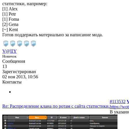
статистики, например:
[1] Alex
[1] Petr
[1] Foma
[2] Gena
[~] Kent
Готов поддержать материально за написание мода.
V@llY
Новичок
Сообщения
13
Зарегистрирован
02 ноя 2013, 10:56
Контакты
#113532
Re: Распределение клана по ротам с сайта статистики.
https://wo
В указан