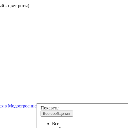
ый - цвет роты)
ся в Модостроение
Показать:
Все сообщения
Все