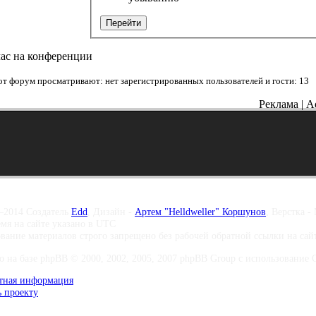
Перейти
час на конференции
от форум просматривают: нет зарегистрированных пользователей и гости: 13
Реклама | A
–2014 Создатель
Edd
, Дизайн -
Артем "Helldweller" Коршунов
, Верстка -
емя на сайте указано в UTC
вание материалов строго запрещено без рабочей обратной ссылки на са
о на базе phpBB © 2000, 2002, 2005, 2007 phpBB Group с использование Co
тная информация
 проекту