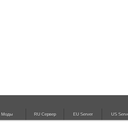
Моды
RU Сервер
EU Server
US Serv