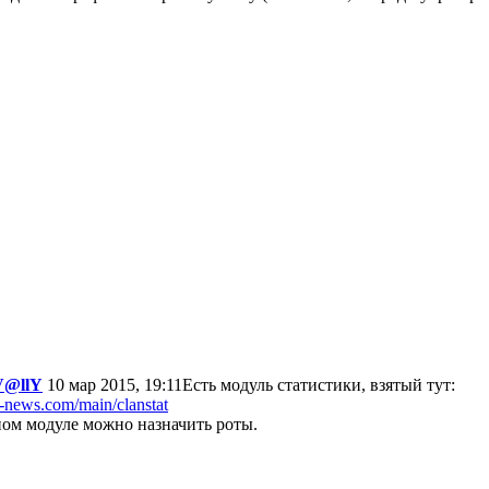
V@llY
10 мар 2015, 19:11
Есть модуль статистики, взятый тут:
t-news.com/main/clanstat
ном модуле можно назначить роты.