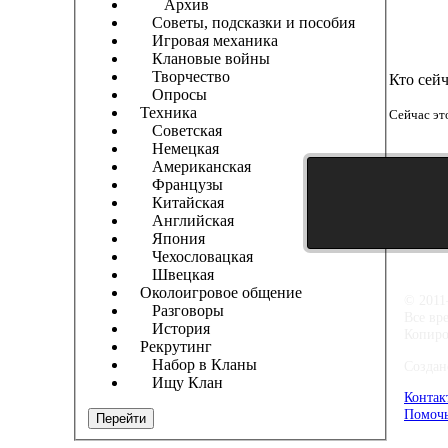
Архив
Советы, подсказки и пособия
Игровая механика
Клановые войны
Творчество
Кто сей
Опросы
Техника
Сейчас эт
Советская
Немецкая
Американская
Французы
Китайская
Английская
Япония
Чехословацкая
Швецкая
Околоигровое общение
© 2011
Разговоры
Все вр
История
Копиро
Рекрутинг
Набор в Кланы
Создан
Ищу Клан
Контак
Помочь
Перейти