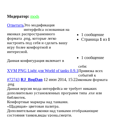
XVM PNG Light для World of tanks 0.9.1
Модератор:
mods
Ответить
Это модификация
интерфейса основанная на
иконках распространенного
1 сообщение
формата .png, которые легко
Страница
1
из
1
настроить под себя и сделать вашу
игру более комфортной и
интересной.
1 сообщение
Данная конфигурация включает в
себя:
XVM PNG Light для World of tanks 0.9.1
Привязка всех
событий к
#72743
RJ_BogDan
12 июн 2014, 15:22
иконкам формата
.png
Данная версия мода интерфейса не требует никаких
дополнительно установленных программ типа .exe или
библиотек.
Комфортные маркеры над танками.
«Щадящая» цветовая палитра.
Дополнительные иконки над танками отображающие
состояния танков,виды урона,смерти.