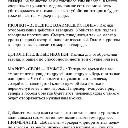
киллера. За убийство вами союзного тим киллера, в место
«черепа» вы увидите медаль, так же есть возможность
убить вражеского тимкиллера, за убийство которого будет
тоже появлятся маркер награды.
ИКОНКИ «ВЗВОДНОЕ ВЗАИМОДЕЙСТВИЕ» : Иконки
отображающие действия взводных. Убийство или подрыв
взводным противника. Смерть взводного,а так же маркер
урона (снаряд) который наносит взводный. Рядом с уроном
взводного высвечивается маркер снаряда.
ДОПОЛНИТЕЛЬНЫЕ ИКОНКИ: Иконка для отображения
взвода, и башен по способности нести топ орудие или нет.
МАРКЕР «СВОЙ — ЧУЖОЙ» : Теперь во время боя вы
сможете легко увидеть друзей или недругов,будь они за вас
или против. Что бы пометить нужного вам человека,
создайте в папке igroki копию нужной вам иконки и
переименуйте её в ник игрока. Например: ivanpetrov.png,
теперь в любом бою где будет этот человек,рядом с танком
будет отображаться нужная вам иконка.
Добавлен маркер класса танка,жизни танка,ник и уровень в
виде «шкалы сложности» чем выше шкала тем труднее.
ПРИМЕЧАНИЕ! Добавлены маркеры «приоритетная цель»
по классам, за место иконки «череп в прицеле», тем кто