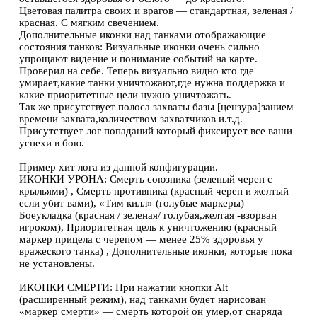
Цветовая палитра своих и врагов — стандартная, зеленая /
красная. С мягким свечением.
Дополнительные иконки над танками отображающие
состояния танков: Визуальные иконки очень сильно
упрощают видение и понимание событий на карте.
Проверил на себе. Теперь визуально видно кто где
умирает,какие танки уничтожают,где нужна поддержка и
какие приоритетные цели нужно уничтожать.
Так же присутствует полоса захваты базы [цензура]занием
времени захвата,количеством захватчиков и.т.д.
Присутствует лог попаданий который фиксирует все ваши
успехи в бою.
Пример хит лога из данной конфигурации.
ИКОНКИ УРОНА: Смерть союзника (зеленый череп с
крыльями) , Смерть противника (красный череп и желтый
если убит вами), «Тим килл» (голубые маркеры)
Боеукладка (красная / зеленая/ голубая,желтая -взорван
игроком), Приоритетная цель к уничтожению (красный
маркер прицела с черепом — менее 25% здоровья у
вражеского танка) , Дополнительные иконки, которые пока
не установлены.
ИКОНКИ СМЕРТИ: При нажатии кнопки Alt
(расширенный режим), над танками будет нарисован
«маркер смерти» — смерть которой он умер,от снаряда