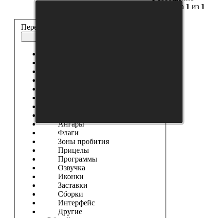
Страница
1
из
1
Перейти:
Модостроение
Выберите форум
------------------
Танки
Новости Сайта
Танковые Новости
Модификации
Шкурки
Модостроение
Ангары
Флаги
Зоны пробития
Прицелы
Программы
Озвучка
Иконки
Заставки
Сборки
Интерфейс
Другие