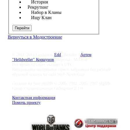
История
Рекрутинг
Набор в Кланы
Ищу Клан
Перейти
Вернуться в Модостроение
© 2011–2014 Создатель
Edd
, Дизайн -
Артем
"Helldweller" Коршунов
, Верстка - McDead
Все время на сайте указано в UTC
Копирование материалов строго запрещено без рабочей
обратной ссылки на сайт WoT-News.Com
Создано на базе phpBB © 2000, 2002, 2005, 2007 phpBB
Group с использование Codeigniter 2.1.0
Контактная информация
Помочь проекту