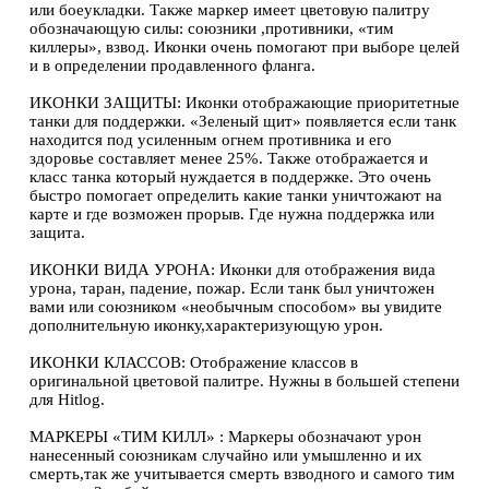
или боеукладки. Также маркер имеет цветовую палитру
обозначающую силы: союзники ,противники, «тим
киллеры», взвод. Иконки очень помогают при выборе целей
и в определении продавленного фланга.
ИКОНКИ ЗАЩИТЫ: Иконки отображающие приоритетные
танки для поддержки. «Зеленый щит» появляется если танк
находится под усиленным огнем противника и его
здоровье составляет менее 25%. Также отображается и
класс танка который нуждается в поддержке. Это очень
быстро помогает определить какие танки уничтожают на
карте и где возможен прорыв. Где нужна поддержка или
защита.
ИКОНКИ ВИДА УРОНА: Иконки для отображения вида
урона, таран, падение, пожар. Если танк был уничтожен
вами или союзником «необычным способом» вы увидите
дополнительную иконку,характеризующую урон.
ИКОНКИ КЛАССОВ: Отображение классов в
оригинальной цветовой палитре. Нужны в большей степени
для Hitlog.
МАРКЕРЫ «ТИМ КИЛЛ» : Маркеры обозначают урон
нанесенный союзникам случайно или умышленно и их
смерть,так же учитывается смерть взводного и самого тим