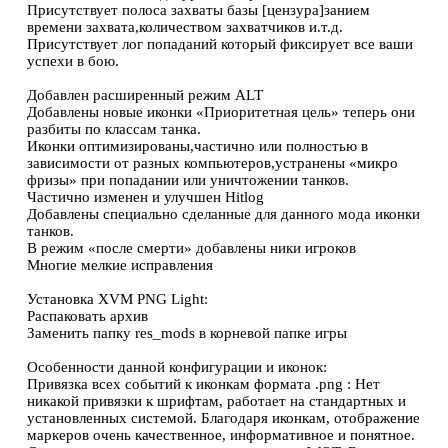
Присутствует полоса захваты базы [цензура]занием
времени захвата,количеством захватчиков и.т.д.
Присутствует лог попаданий который фиксирует все ваши
успехи в бою.
Добавлен расширенный режим ALT
Добавлены новые иконки «Приоритетная цель» теперь они
разбиты по классам танка.
Иконки оптимизированы,частично или полностью в
зависимости от разных компьютеров,устранены «микро
фризы» при попадании или уничтожении танков.
Частично изменен и улучшен Hitlog
Добавлены специально сделанные для данного мода иконки
танков.
В режим «после смерти» добавлены ники игроков
Многие мелкие исправления
Установка XVM PNG Light:
Распаковать архив
Заменить папку res_mods в корневой папке игры
Особенности данной конфигурации и иконок:
Привязка всех событий к иконкам формата .png : Нет
никакой привязки к шрифтам, работает на стандартных и
установленных системой. Благодаря иконкам, отображение
маркеров очень качественное, информативное и понятное.