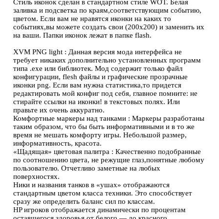
Стиль иконок сделан в стандартном стиле WOT. Белая
заливка и подсветка по краям,соответствующим событию,
цветом. Если вам не нравятся иконки на каких то
событиях,вы можете создать свои (200х200) и заменить их
на ваши. Папки иконок лежат в папке flash.
XVM PNG light : Данная версия мода интерфейса не
требует никаких дополнительно установленных программ
типа .exe или библиотек. Мод содержит только файл
конфигурации, flesh файлы и графические прозрачные
иконки png. Если вам нужна статистика,то придется
редактировать мой конфиг под себя, главное помните: не
стирайте ссылки на иконки! в текстовых полях. Или
правьте их очень аккуратно.
Комфортные маркеры над танками : Маркеры разработаны
таким образом, что бы быть информативными и в то же
время не мешать комфорту игры. Небольшой размер,
информативность, красота.
«Щадящая» цветовая палитра : Качественно подобранные
по соотношению цвета, не режущие глаз,понятные любому
пользователю. Отчетливо заметные на любых
поверхностях.
Ники и названия танков в «ушах» отображаются
стандартным цветом класса техники. Это способствует
сразу же определить баланс сил по классам.
HP игроков отображается динамически по процентам
оставшегося здоровья от белого — до красного.