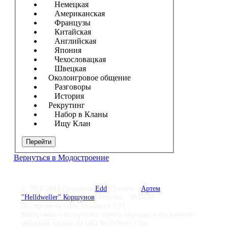
Немецкая
Американская
Французы
Китайская
Английская
Япония
Чехословацкая
Швецкая
Околоигровое общение
Разговоры
История
Рекрутинг
Набор в Кланы
Ищу Клан
Перейти
Вернуться в Модостроение
© 2011–2014 Создатель
Edd
, Дизайн -
Артем
"Helldweller" Коршунов
, Верстка - McDead
Все время на сайте указано в UTC
Копирование материалов строго запрещено без рабочей
обратной ссылки на сайт WoT-News.Com