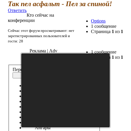
Так пел асфальт - Пел за спиной!
Ответить
Кто сейчас на
конференции
Options
1 сообщение
Сейчас этот форум просматривают: нет
Страница
1
из
1
зарегистрированных пользователей и
гости: 28
Реклама | Adv
1 сообщение
Страница
1
из
1
Перейти:
Модостроение
Выберите форум
------------------
Танки
Новости Сайта
Танковые Новости
Модификации
Шкурки
Модостроение
Ангары