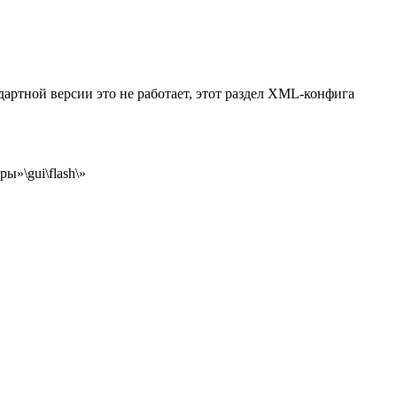
дартной версии это не работает, этот раздел XML-конфига
ы»\gui\flash\»