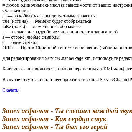
= любой одиночный символ (в зависимости от ваших настроек)
Обозначения:
[ ] — в скобках указаны допустимые значения
true (истина) — элемент будет отображаться
false (ложь) — элемент не отображается
n — целые числа (дробные числа приводят к зависанию)
s — строка, любые символы
с — один символ
#ffffff — Цвет в 16-ричной системе исчисления (таблица цветов
Для редактирования ServiceChannelPage.xml используйте редак
Контроль за правильностью типов переменных в XML-конфиге 
В случае отсутствия или некорректности файла ServiceChannel
Скачать
;
Запел асфальт - Ты слышал каждый зву
Запел асфальт - Как сердца стук
Запел асфальт - Ты был его герой