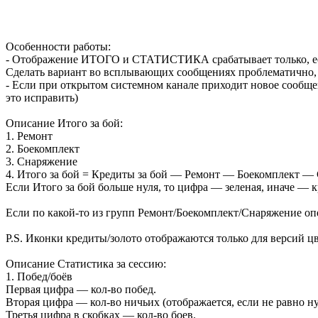
Особенности работы:
- Отображение ИТОГО и СТАТИСТИКА срабатывает только, есл
Сделать вариант во всплывающих сообщениях проблематично, та
- Если при открытом системном канале приходит новое сообще
это исправить)
Описание Итого за бой:
1. Ремонт
2. Боекомплект
3. Снаряжение
4. Итого за бой = Кредиты за бой — Ремонт — Боекомплект —
Если Итого за бой больше нуля, то цифра — зеленая, иначе — к
Если по какой-то из групп Ремонт/Боекомплект/Снаряжение опе
P.S. Иконки кредиты/золото отображаются только для версий цв
Описание Статистика за сессию:
1. Побед/боёв
Первая цифра — кол-во побед.
Вторая цифра — кол-во ничьих (отображается, если не равно н
Третья цифра в скобках — кол-во боев.