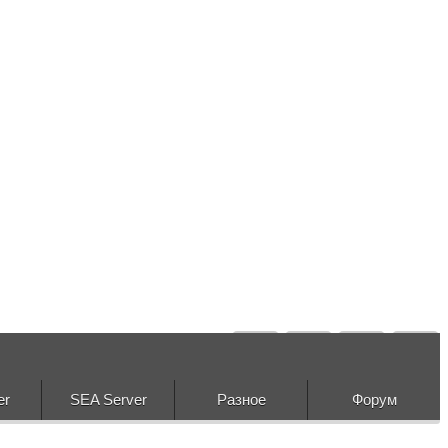
er
SEA Server
Разное
Форум