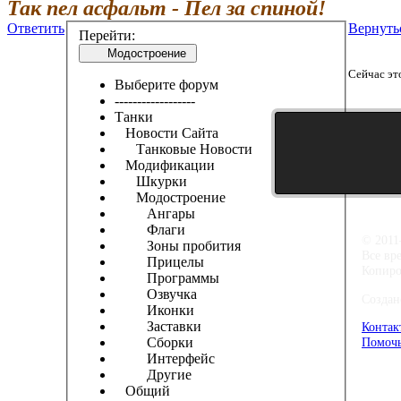
Так пел асфальт - Пел за спиной!
Ответить
Вернуть
Перейти:
Модостроение
Сейчас эт
Выберите форум
------------------
Танки
Новости Сайта
Танковые Новости
Модификации
Шкурки
Модостроение
Ангары
Флаги
© 2011
Зоны пробития
Все вр
Прицелы
Копиро
Программы
Озвучка
Создан
Иконки
Заставки
Контак
Сборки
Помочь
Интерфейс
Другие
Общий