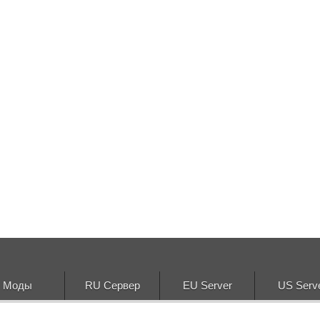
Моды
RU Сервер
EU Server
US Serv