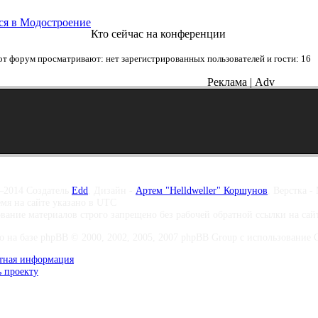
ся в Модостроение
Кто сейчас на конференции
от форум просматривают: нет зарегистрированных пользователей и гости: 16
Реклама | Adv
–2014 Создатель
Edd
, Дизайн -
Артем "Helldweller" Коршунов
, Верстка -
емя на сайте указано в UTC
вание материалов строго запрещено без рабочей обратной ссылки на са
о на базе phpBB © 2000, 2002, 2005, 2007 phpBB Group с использование Co
тная информация
 проекту