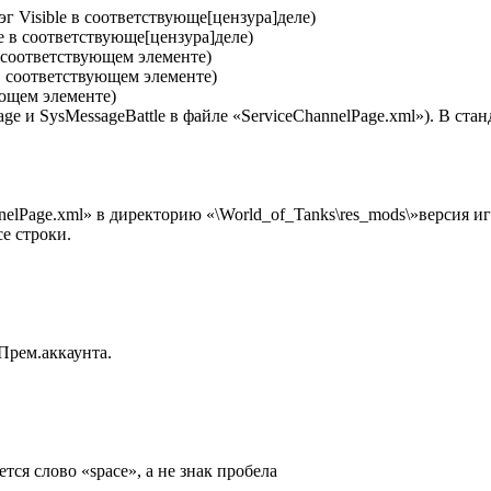
г Visible в соответствующе[цензура]деле)
le в соответствующе[цензура]деле)
 соответствующем элементе)
в соответствующем элементе)
ующем элементе)
 и SysMessageBattle в файле «ServiceChannelPage.xml»). В стан
elPage.xml» в директорию «\World_of_Tanks\res_mods\»версия игр
се строки.
Прем.аккаунта.
тся слово «space», а не знак пробела