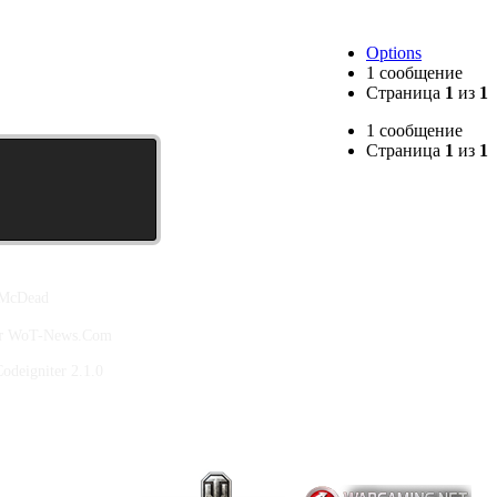
Options
1 сообщение
Страница
1
из
1
1 сообщение
Страница
1
из
1
 McDead
йт WoT-News.Com
deigniter 2.1.0