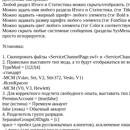
Любой раздел Итого и Статистика можно скрыть/отобразить. (тэ
Можно задать имя любого раздела Итого и Статистика. (тэг Tit
Можно задавать «жирный шрифт» любого элемента (тэг Bold в
Можно задавать размер шрифта любого элемента (тэг FontSize 
Можно задавать цвет любого элемента (тэг Color в соответств
Можно скрыть любые системные сообщения. (разделы SysMessage
просто игнорируется.
Установка:
1. Скопировать файлы «ServiceChannelPage.swf» и «ServiceChann
2. Правильно выставите тип мода, а то будут отображаться не в
TypeMod = [1|2|3|4]
-стандарт
-МСМ (Vslav, Set, V2, Stiv372, Veslo, V1)
-ЯсенКрасен
-MCM (V0, V3, Hewlett)
3. Для корректного подсчета свободного опыта, выставить тип 
PremiunAccount = [true|false]
true (истина) = Премиум аккаунт
false (ложь) = Обычный аккаунт
4. Разделитель групп разрядов.
SeparatorGroupsOfDigits = [c]
space = пробел (для русскоязычных клиентов), исключение пише
. = точка (для англоязычных клиентов)