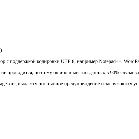
)
тор с поддержкой кодировки UTF-8, например Notepad++. WordPa
не проводится, поэтому ошибочный тип данных в 90% случаев 
Page.xml, выдается постоянное предупреждение и загружаются у
к