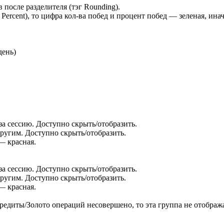
 после разделителя (тэг Rounding).
Percent), то цифра кол-ва побед и процент побед — зеленая, ина
день)
.
а сессию. Доступно скрыть/отобразить.
ругим. Доступно скрыть/отобразить.
— красная.
а сессию. Доступно скрыть/отобразить.
ругим. Доступно скрыть/отобразить.
— красная.
едиты/Золото операций несовершено, то эта группа не отобража