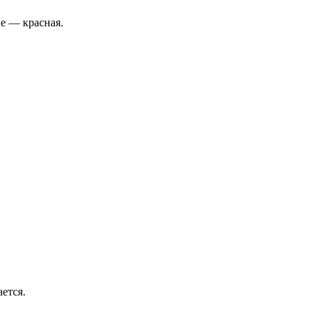
че — красная.
ется.