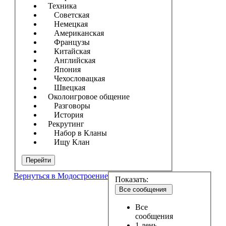
Техника
Советская
Немецкая
Американская
Французы
Китайская
Английская
Япония
Чехословацкая
Швецкая
Околоигровое общение
Разговоры
История
Рекрутинг
Набор в Кланы
Ищу Клан
Перейти
Вернуться в Модостроение
Показать:
Все сообщения
Все
сообщения
1 день