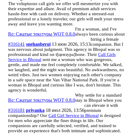
The voluptuous call girls we offer will mesmerize you with
their expertise and allure. Avail of premium adult services
hassle-free with cash on delivery. Whether a stressed-out
professional or a lonely traveler, our girls will melt your stress
away and leave you wanting more.
I'm a woman, and I've
Re: Сжатые текстуры WOT 0.8.0
always been curious about
hiring a female
#316141
snehaoberoi
13 июн 2026, 15:13
companion. But I
was nervous about judgment. This agency in Bhopal was so
professional and kind on t[цензура]hone. Their
Call Girls
Service in Bhopal
sent me a woman who was gorgeous,
gentle, and made me feel completely comfortable. We talked,
we laughed, and the night was beautiful. No awkwardness, no
weird vibes. Just two women enjoying each other's company
in a safe space near the Van Vihar National Park. If you're a
woman in Bhopal and curious like I was, don't hesitate. This
agency is wonderful.
Why settle for a standard
Re: Сжатые текстуры WOT 0.8.0
stay in Bhopal when you
can elevate it with
#316181
priyanka
18 июл 2026, 13:56
premium
companionship? Our
Call Girl Service in Bhopal
is designed
for men who appreciate the finer things in life. Our
companions are carefully selected, verified, and trained to
provide an experience that's both intimate and sophisticated.