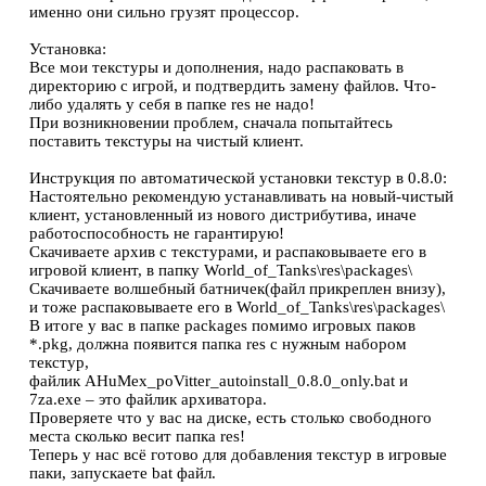
именно они сильно грузят процессор.
Установка:
Все мои текстуры и дополнения, надо распаковать в
директорию с игрой, и подтвердить замену файлов. Что-
либо удалять у себя в папке res не надо!
При возникновении проблем, сначала попытайтесь
поставить текстуры на чистый клиент.
Инструкция по автоматической установки текстур в 0.8.0:
Настоятельно рекомендую устанавливать на новый-чистый
клиент, установленный из нового дистрибутива, иначе
работоспособность не гарантирую!
Скачиваете архив с текстурами, и распаковываете его в
игровой клиент, в папку World_of_Tanks\res\packages\
Скачиваете волшебный батничек(файл прикреплен внизу),
и тоже распаковываете его в World_of_Tanks\res\packages\
В итоге у вас в папке packages помимо игровых паков
*.pkg, должна появится папка res с нужным набором
текстур,
файлик AHuMex_poVitter_autoinstall_0.8.0_only.bat и
7za.exe – это файлик архиватора.
Проверяете что у вас на диске, есть столько свободного
места сколько весит папка res!
Теперь у нас всё готово для добавления текстур в игровые
паки, запускаете bat файл.