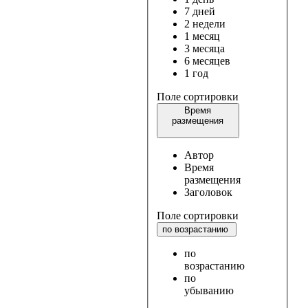
7 дней
2 недели
1 месяц
3 месяца
6 месяцев
1 год
Поле сортировки
Время
размещения
Автор
Время
размещения
Заголовок
Поле сортировки
по возрастанию
по
возрастанию
по
убыванию