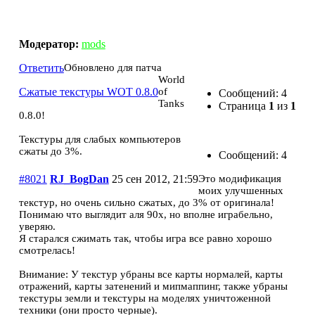
Сжатые текстуры WOT 0.8.0
Модератор:
mods
Ответить
Oбновлено для патча
World
Сжатые текстуры WOT 0.8.0
of
Сообщений: 4
Tanks
Страница
1
из
1
0.8.0!
Текстуры для слабых компьютеров
сжаты до 3%.
Сообщений: 4
#8021
RJ_BogDan
25 сен 2012, 21:59
Это модификация
моих улучшенных
текстур, но очень сильно сжатых, до 3% от оригинала!
Понимаю что выглядит аля 90х, но вполне играбельно,
уверяю.
Я старался сжимать так, чтобы игра все равно хорошо
смотрелась!
Внимание: У текстур убраны все карты нормалей, карты
отражений, карты затенений и мипмаппинг, также убраны
текстуры земли и текстуры на моделях уничтоженной
техники (они просто черные).