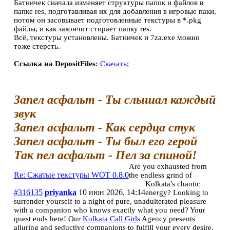
Батничек сначала изменяет структуры папок и файлов в
папке res, подготавливая их для добавления в игровые паки,
потом он засовывает подготовленные текстуры в *.pkg
файлы, и как закончит стирает папку res.
Всё, текстуры установлены. Батничек и 7za.exe можно
тоже стереть.
Ссылка на DepositFiles:
Скачать
;
Запел асфальт - Ты слышал каждый
звук
Запел асфальт - Как сердца стук
Запел асфальт - Ты был его герой
Так пел асфальт - Пел за спиной!
Are you exhausted from
Re: Сжатые текстуры WOT 0.8.0
the endless grind of
Kolkata's chaotic
#316135
priyanka
10 июн 2026, 14:14
energy? Looking to
surrender yourself to a night of pure, unadulterated pleasure
with a companion who knows exactly what you need? Your
quest ends here! Our
Kolkata Call Girls
Agency presents
alluring and seductive companions to fulfill your every desire.