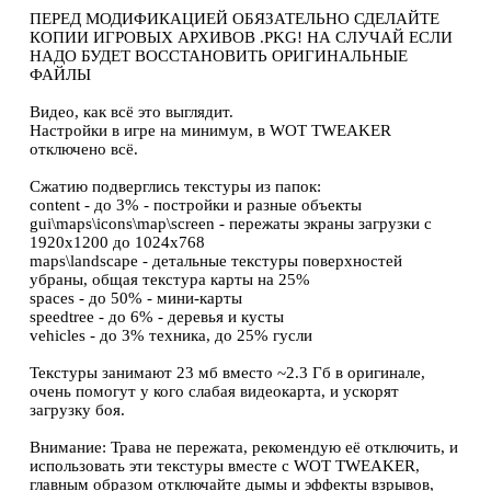
ПЕРЕД МОДИФИКАЦИЕЙ ОБЯЗАТЕЛЬНО СДЕЛАЙТЕ
КОПИИ ИГРОВЫХ АРХИВОВ .PKG! НА СЛУЧАЙ ЕСЛИ
НАДО БУДЕТ ВОССТАНОВИТЬ ОРИГИНАЛЬНЫЕ
ФАЙЛЫ
Видео, как всё это выглядит.
Настройки в игре на минимум, в WOT TWEAKER
отключено всё.
Сжатию подверглись текстуры из папок:
content - до 3% - постройки и разные объекты
gui\maps\icons\map\screen - пережаты экраны загрузки с
1920х1200 до 1024х768
maps\landscape - детальные текстуры поверхностей
убраны, общая текстура карты на 25%
spaces - до 50% - мини-карты
speedtree - до 6% - деревья и кусты
vehicles - до 3% техника, до 25% гусли
Текстуры занимают 23 мб вместо ~2.3 Гб в оригинале,
очень помогут у кого слабая видеокарта, и ускорят
загрузку боя.
Внимание: Трава не пережата, рекомендую её отключить, и
использовать эти текстуры вместе с WOT TWEAKER,
главным образом отключайте дымы и эффекты взрывов,