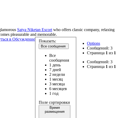
 glamorous
Satya Niketan Escort
who offers classic company, relaxing
becomes pleasurable and memorable.
ться в Обсуждение
Показать:
Options
Все сообщения
Сообщений: 3
Страница
1
из
1
Все
сообщения
Сообщений: 3
1 день
Страница
1
из
1
7 дней
2 недели
1 месяц
3 месяца
6 месяцев
1 год
Поле сортировки
Время
размещения