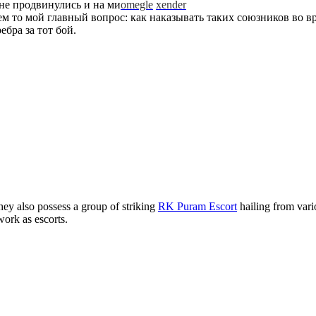
 не продвинулись и на ми
omegle
xender
м то мой главный вопрос: как наказывать таких союзников во вр
ебра за тот бой.
ey also possess a group of striking
RK Puram Escort
hailing from vari
work as escorts.