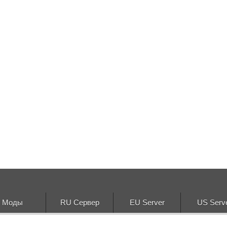
Моды
RU Сервер
EU Server
US Serv