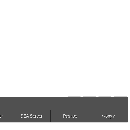
er
SEA Server
Разное
Форум