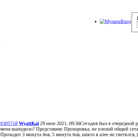
?
#305718
WyattKai
29 июн 2021, 09:36
Сегодня был в очередной ра
?
меня вынудило? Представим: Прохоровка, не плохой общий сетап,
Проходит 3 минута боя, 5 минута боя, никто в алее не светился,