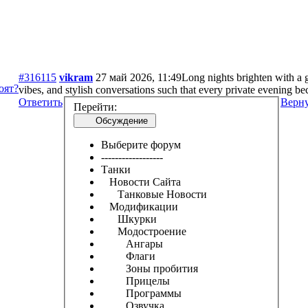
#316115
vikram
27 май 2026, 11:49
Long nights brighten with a
оят?
vibes, and stylish conversations such that every private evening 
Ответить
Верну
Перейти:
Обсуждение
Выберите форум
------------------
Танки
Новости Сайта
Танковые Новости
Модификации
Шкурки
Модостроение
Ангары
Флаги
Зоны пробития
Прицелы
Программы
Озвучка