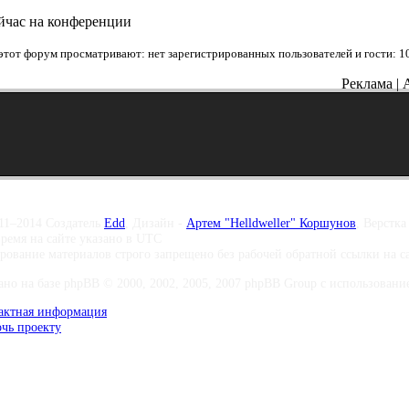
йчас на конференции
этот форум просматривают: нет зарегистрированных пользователей и гости: 1
Реклама | 
11–2014 Создатель
Edd
, Дизайн -
Артем "Helldweller" Коршунов
, Верстка
время на сайте указано в UTC
рование материалов строго запрещено без рабочей обратной ссылки на 
ано на базе phpBB © 2000, 2002, 2005, 2007 phpBB Group с использование 
актная информация
чь проекту