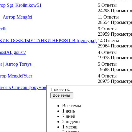
ор Sgt_Krollnikow51
5 Ответы
24298 Просмотр
| Автор Mengfei
11 Ответы
28554 Просмотр
rfit
9 Ответы
23959 Просмотр
 ТЯЖЕЛЫЕ ТАНКИ НЕРФЯТ В [цензура].
14 Ответы
29964 Просмотр
stAI, goust7
4 Ответы
19978 Просмотр
 | Автор Torsys_
5 Ответы
19588 Просмотр
тор MengfeiYuer
4 Ответы
28975 Просмотр
ться в Список форумов
Показать:
Все темы
Все темы
1 день
7 дней
2 недели
1 месяц