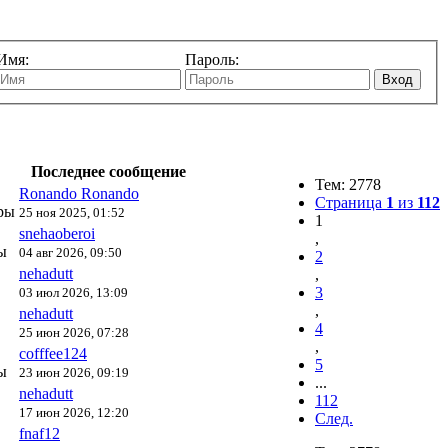
Имя:
Пароль:
Вход
Последнее сообщение
Тем: 2778
Ronando Ronando
Страница
1
из
112
ры
25 ноя 2025, 01:52
1
snehaoberoi
,
ы
04 авг 2026, 09:50
2
nehadutt
,
3
03 июл 2026, 13:09
,
nehadutt
4
25 июн 2026, 07:28
,
cofffee124
5
ы
23 июн 2026, 09:19
...
nehadutt
112
17 июн 2026, 12:20
След.
fnaf12