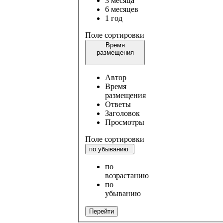
3 месяца
6 месяцев
1 год
Поле сортировки
Время
размещения
Автор
Время
размещения
Ответы
Заголовок
Просмотры
Поле сортировки
по убыванию
по
возрастанию
по
убыванию
Перейти