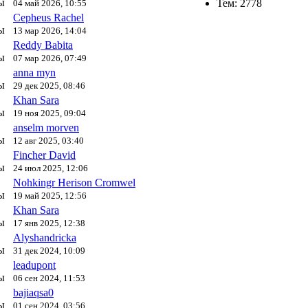
ы
Тем: 2778
04 май 2026, 10:55
Cepheus Rachel
ы
13 мар 2026, 14:04
Reddy Babita
ы
07 мар 2026, 07:49
anna myn
ы
29 дек 2025, 08:46
Khan Sara
ы
19 ноя 2025, 09:04
anselm morven
ы
12 авг 2025, 03:40
Fincher David
ы
24 июл 2025, 12:06
Nohkingr Herison Cromwel
ы
19 май 2025, 12:56
Khan Sara
ы
17 янв 2025, 12:38
Alyshandricka
ы
31 дек 2024, 10:09
leadupont
ы
06 сен 2024, 11:53
bajiaqsa0
ы
01 сен 2024, 03:56