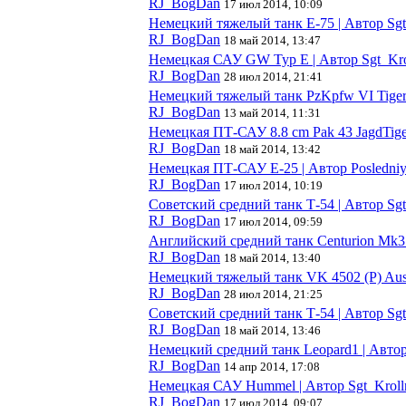
RJ_BogDan
17 июл 2014, 10:09
Немецкий тяжелый танк E-75 | Автор Sgt
RJ_BogDan
18 май 2014, 13:47
Немецкая САУ GW Typ E | Автор Sgt_Kro
RJ_BogDan
28 июл 2014, 21:41
Немецкий тяжелый танк PzKpfw VI Tiger 
RJ_BogDan
13 май 2014, 11:31
Немецкая ПТ-САУ 8.8 cm Pak 43 JagdTiger 
RJ_BogDan
18 май 2014, 13:42
Немецкая ПТ-САУ E-25 | Автор Posledni
RJ_BogDan
17 июл 2014, 10:19
Советский средний танк Т-54 | Автор Sg
RJ_BogDan
17 июл 2014, 09:59
Английский средний танк Centurion Mk3
RJ_BogDan
18 май 2014, 13:40
Немецкий тяжелый танк VK 4502 (P) Ausf
RJ_BogDan
28 июл 2014, 21:25
Советский средний танк Т-54 | Автор Sg
RJ_BogDan
18 май 2014, 13:46
Немецкий средний танк Leopard1 | Автор
RJ_BogDan
14 апр 2014, 17:08
Немецкая САУ Hummel | Автор Sgt_Krol
RJ_BogDan
17 июл 2014, 09:07