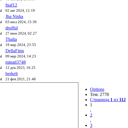
fnaf12
ы
02 авг 2024, 12:19
Jha Nisha
ы
03 июл 2024, 15:39
drufful
ы
27 июн 2024, 02:27
Thalia
ы
19 мар 2024, 23:55
DellaFims
ы
09 мар 2024, 14:23
minati3748
ы
12 дек 2023, 16:25
berkeli
ы
21 фев 2021, 21:48
Options
Тем: 2778
Страница
1
из
112
1
,
2
,
3