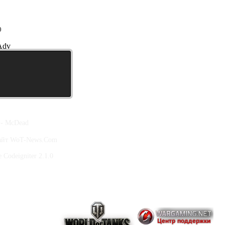
0
Adv
 - McDead
сайт WoT-News.Com
Codeigniter 2.1.0