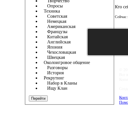
Творчество
Опросы
Кто се
Техника
Советская
Сейчас 
Немецкая
Американская
Французы
Китайская
Английская
Япония
Чехословацкая
Швецкая
Околоигровое общение
Разговоры
© 20
История
Все 
Рекрутинг
Копи
Набор в Кланы
Ищу Клан
Созд
Конт
Перейти
Помо