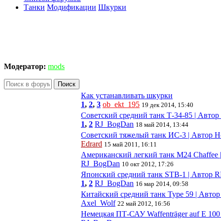
Танки
Модификации
Шкурки
Модератор:
mods
Поиск
Как устанавливать шкурки
1
,
2
,
3
ob_ekt_195
19 дек 2014, 15:40
Советский средний танк Т-34-85 | Автор a
1
,
2
RJ_BogDan
18 май 2014, 13:44
Советский тяжелый танк ИС-3 | Автор Н
Edrard
15 май 2011, 16:11
Американский легкий танк M24 Chaffee 
RJ_BogDan
10 окт 2012, 17:26
Японский средний танк STB-1 | Автор
1
,
2
RJ_BogDan
16 мар 2014, 09:58
Китайский средний танк Type 59 | Автор 
Axel_Wolf
22 май 2012, 16:56
Немецкая ПТ-САУ Waffenträger auf E 100 