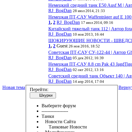
Немецкий средний танк E50 Ausf M | Авт
RJ_BogDan
28 июл 2014, 21:33
Немецкая ПТ-САУ Waffenträger auf E 100 
1
,
2
RJ_BogDan
17 июл 2014, 09:16
Китайский тяжелый танк 112 | Автор foxe
RJ_BogDan
10 ноя 2013, 16:44
ШОКИРУЮЩИЕ НОВОСТИ - ШВЕДСКИЕ
1
,
2
Guest
26 ноя 2016, 18:52
Советская ПТ-САУ СУ-122-44 | Автор Gho
RJ_BogDan
05 дек 2012, 16:39
Немецкая ПТ-САУ 8.8 cm Pak 43 JagdTiger
RJ_BogDan
02 окт 2012, 13:16
Советский средний танк Объект 140 | Ав
RJ_BogDan
14 апр 2014, 17:04
Новая тема
Верну
Перейти:
Шкурки
Выберите форум
------------------
Танки
Новости Сайта
Танковые Новости