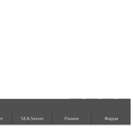
er
SEA Server
Разное
Форум