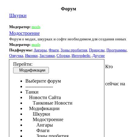
Форум
Шкурки
Модератор:
mods
Модостроение
Форум о модах, шкурках и софте необходимом для создания онных
Модератор:
mods
Подфорумы:
Ангары
,
Флаги
,
Зоны пробития
,
Прицелы
,
Программы
,
Озвучка
,
Иконки
,
Заставки
,
Сборки
,
Интерфейс
,
Другие
Перейти:
Кто
Модификации
Выберите форум
сейчас на
------------------
Танки
Новости Сайта
Танковые Новости
Модификации
Шкурки
Модостроение
Ангары
Флаги
Зоны пробития