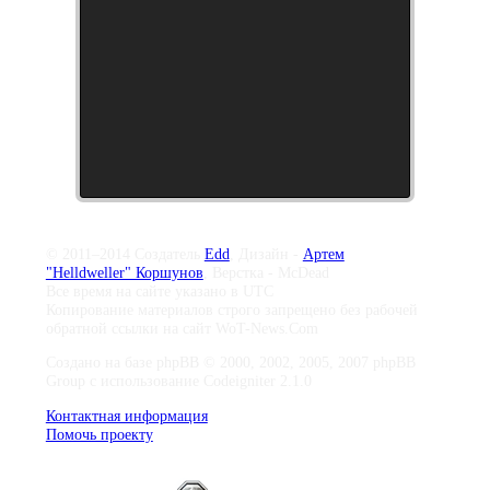
© 2011–2014 Создатель
Edd
, Дизайн -
Артем
"Helldweller" Коршунов
, Верстка - McDead
Все время на сайте указано в UTC
Копирование материалов строго запрещено без рабочей
обратной ссылки на сайт WoT-News.Com
Создано на базе phpBB © 2000, 2002, 2005, 2007 phpBB
Group с использование Codeigniter 2.1.0
Контактная информация
Помочь проекту