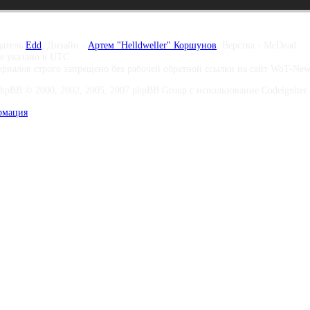
датель
Edd
, Дизайн -
Артем "Helldweller" Коршунов
, Верстка - McDead
те указано в UTC
риалов строго запрещено без рабочей обратной ссылки на сайт WoT-Ne
phpBB © 2000, 2002, 2005, 2007 phpBB Group с использование Codeigniter 
рмация