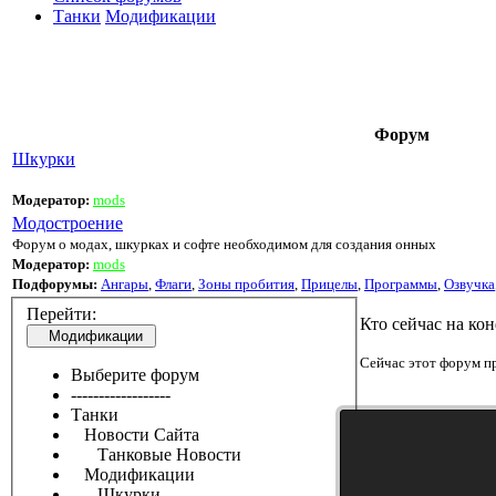
Танки
Модификации
Форум
Шкурки
Модератор:
mods
Модостроение
Форум о модах, шкурках и софте необходимом для создания онных
Модератор:
mods
Подфорумы:
Ангары
,
Флаги
,
Зоны пробития
,
Прицелы
,
Программы
,
Озвучка
Перейти:
Кто сейчас на ко
Модификации
Сейчас этот форум пр
Выберите форум
------------------
Танки
Новости Сайта
Танковые Новости
Модификации
Шкурки