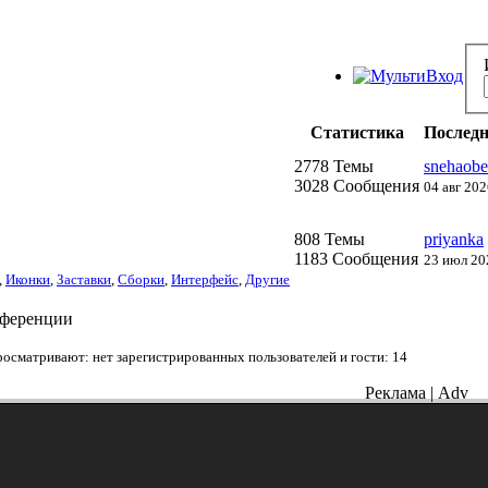
Статистика
Последн
2778 Темы
snehaobe
3028 Сообщения
04 авг 202
808 Темы
priyanka
1183 Сообщения
23 июл 20
,
Иконки
,
Заставки
,
Сборки
,
Интерфейс
,
Другие
нференции
осматривают: нет зарегистрированных пользователей и гости: 14
Реклама | Adv