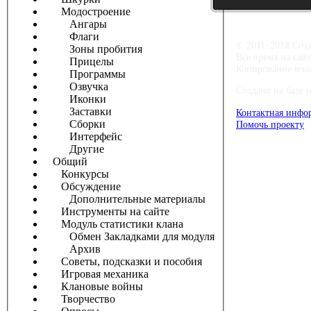
Модостроение
Ангары
Флаги
© 2011–2014 Соз
Зоны пробития
Все время на сай
Прицелы
Копирование мате
Программы
Озвучка
Создано на базе 
Иконки
Заставки
Контактная инфо
Сборки
Помочь проекту
Интерфейс
Другие
Общий
Конкурсы
Обсуждение
Дополнительные материалы
Инструменты на сайте
Модуль статистики клана
Обмен Закладками для модуля
Архив
Советы, подсказки и пособия
Игровая механика
Клановые войны
Творчество