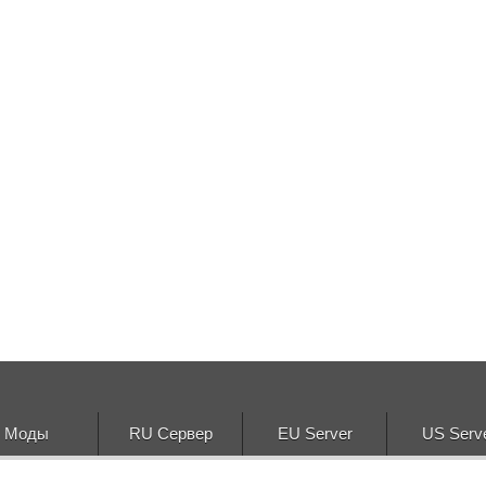
Моды
RU Сервер
EU Server
US Serv