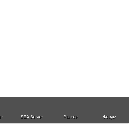
er
SEA Server
Разное
Форум