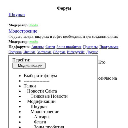
Форум
Шкурки
Модератор:
mods
Модостроение
Форум о модах, шкурках и софте необходимом для создания онных
Модератор:
mods
Подфорумы:
Ангары
,
Флаги
,
Зоны пробития
,
Прицелы
,
Программы
,
Озвучка
,
Иконки
,
Заставки
,
Сборки
,
Интерфейс
,
Другие
Перейти:
Кто
Модификации
Выберите форум
сейчас на
------------------
Танки
Новости Сайта
Танковые Новости
Модификации
Шкурки
Модостроение
Ангары
Флаги
Зоны пробития