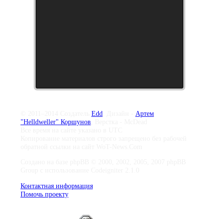
© 2011–2014 Создатель
Edd
, Дизайн -
Артем
"Helldweller" Коршунов
, Верстка - McDead
Все время на сайте указано в UTC
Копирование материалов строго запрещено без рабочей
обратной ссылки на сайт WoT-News.Com
Создано на базе phpBB © 2000, 2002, 2005, 2007 phpBB
Group с использование Codeigniter 2.1.0
Контактная информация
Помочь проекту