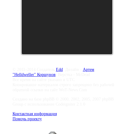
© 2011–2014 Создатель
Edd
, Дизайн -
Артем
"Helldweller" Коршунов
, Верстка - McDead
Все время на сайте указано в UTC
Копирование материалов строго запрещено без рабочей
обратной ссылки на сайт WoT-News.Com
Создано на базе phpBB © 2000, 2002, 2005, 2007 phpBB
Group с использование Codeigniter 2.1.0
Контактная информация
Помочь проекту