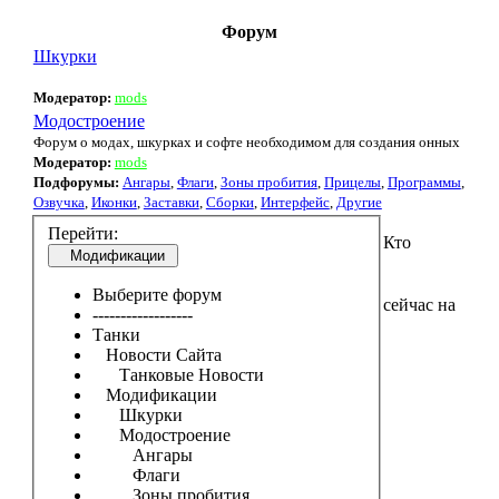
Форум
Шкурки
Модератор:
mods
Модостроение
Форум о модах, шкурках и софте необходимом для создания онных
Модератор:
mods
Подфорумы:
Ангары
,
Флаги
,
Зоны пробития
,
Прицелы
,
Программы
,
Озвучка
,
Иконки
,
Заставки
,
Сборки
,
Интерфейс
,
Другие
Перейти:
Кто
Модификации
Выберите форум
сейчас на
------------------
Танки
Новости Сайта
Танковые Новости
Модификации
Шкурки
Модостроение
Ангары
Флаги
Зоны пробития