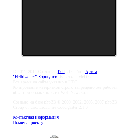
© 2011–2014 Создатель
Edd
, Дизайн -
Артем
"Helldweller" Коршунов
, Верстка - McDead
Все время на сайте указано в UTC
Копирование материалов строго запрещено без рабочей
обратной ссылки на сайт WoT-News.Com
Создано на базе phpBB © 2000, 2002, 2005, 2007 phpBB
Group с использование Codeigniter 2.1.0
Контактная информация
Помочь проекту