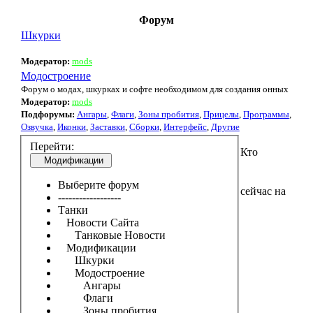
Форум
Шкурки
Модератор:
mods
Модостроение
Форум о модах, шкурках и софте необходимом для создания онных
Модератор:
mods
Подфорумы:
Ангары
,
Флаги
,
Зоны пробития
,
Прицелы
,
Программы
,
Озвучка
,
Иконки
,
Заставки
,
Сборки
,
Интерфейс
,
Другие
Перейти:
Кто
Модификации
Выберите форум
сейчас на
------------------
Танки
Новости Сайта
Танковые Новости
Модификации
Шкурки
Модостроение
Ангары
Флаги
Зоны пробития