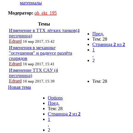
материалы
Модератор:
ob_ekt_195
Темы
Изменение в ТТХ лёгких танков(4
Пред.
песочница)
Тем: 28
Edrard
16 мар 2017, 15:42
Страница
2
из
2
Изменения в механике
1
"оглушения" и радиусе разлёта
,
снарядов
2
Edrard
16 мар 2017, 15:41
Изменение ТТХ САУ (4
песочница)
Edrard
Тем: 28
16 мар 2017, 15:39
Новая тема
Options
Пред.
Тем: 28
Страница
2
из
2
1
,
2