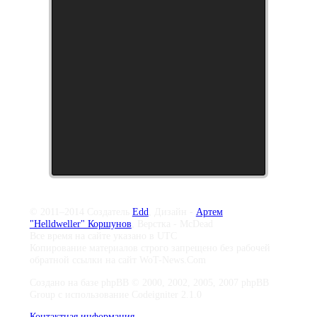
© 2011–2014 Создатель
Edd
, Дизайн -
Артем
"Helldweller" Коршунов
, Верстка - McDead
Все время на сайте указано в UTC
Копирование материалов строго запрещено без рабочей
обратной ссылки на сайт WoT-News.Com
Создано на базе phpBB © 2000, 2002, 2005, 2007 phpBB
Group с использование Codeigniter 2.1.0
Контактная информация