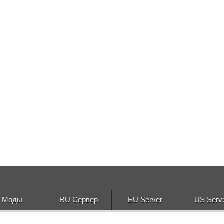
Моды
RU Сервер
EU Server
US Serv