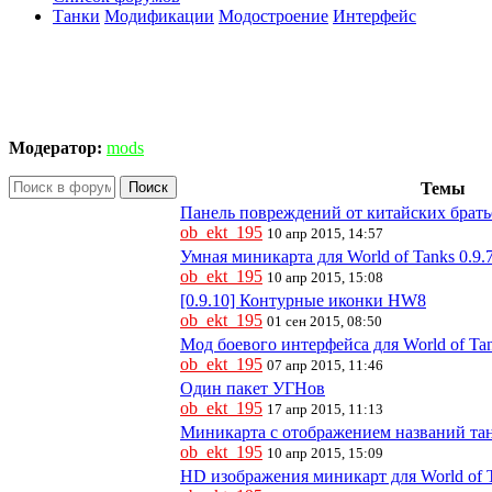
Танки
Модификации
Модостроение
Интерфейс
Модератор:
mods
Поиск
Темы
Панель повреждений от китайских братье
ob_ekt_195
10 апр 2015, 14:57
Умная миникарта для World of Tanks 0.9.
ob_ekt_195
10 апр 2015, 15:08
[0.9.10] Контурные иконки HW8
ob_ekt_195
01 сен 2015, 08:50
Мод боевого интерфейса для World of Tank
ob_ekt_195
07 апр 2015, 11:46
Один пакет УГНов
ob_ekt_195
17 апр 2015, 11:13
Миникарта с отображением названий танк
ob_ekt_195
10 апр 2015, 15:09
HD изображения миникарт для World of T