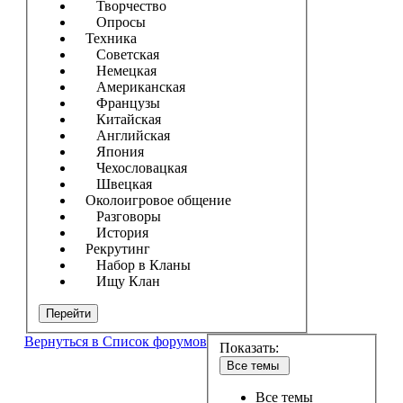
Творчество
Опросы
Техника
Советская
Немецкая
Американская
Французы
Китайская
Английская
Япония
Чехословацкая
Швецкая
Околоигровое общение
Разговоры
История
Рекрутинг
Набор в Кланы
Ищу Клан
Перейти
Вернуться в Список форумов
Показать:
Все темы
Все темы