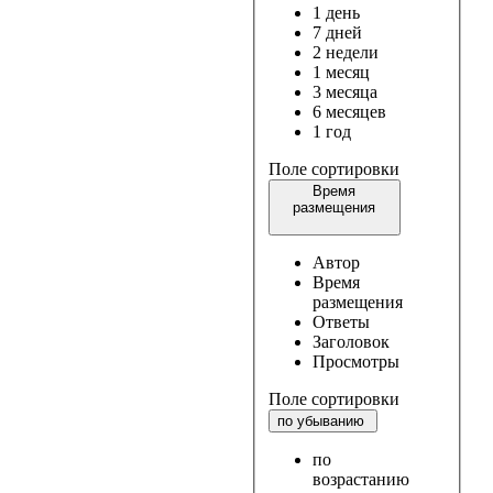
1 день
7 дней
2 недели
1 месяц
3 месяца
6 месяцев
1 год
Поле сортировки
Время
размещения
Автор
Время
размещения
Ответы
Заголовок
Просмотры
Поле сортировки
по убыванию
по
возрастанию