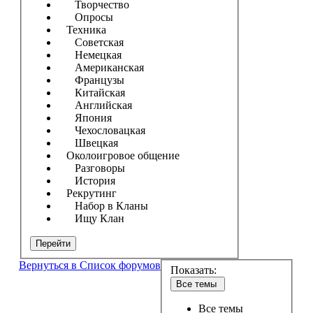
Творчество
Опросы
Техника
Советская
Немецкая
Американская
Французы
Китайская
Английская
Япония
Чехословацкая
Швецкая
Околоигровое общение
Разговоры
История
Рекрутинг
Набор в Кланы
Ищу Клан
Перейти
Вернуться в Список форумов
Показать:
Все темы
Все темы