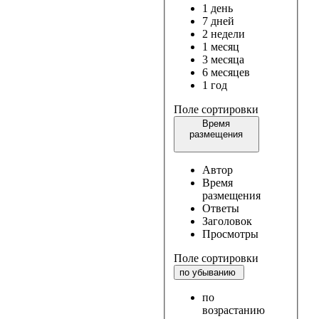
1 день
7 дней
2 недели
1 месяц
3 месяца
6 месяцев
1 год
Поле сортировки
Время
размещения
Автор
Время
размещения
Ответы
Заголовок
Просмотры
Поле сортировки
по убыванию
по
возрастанию