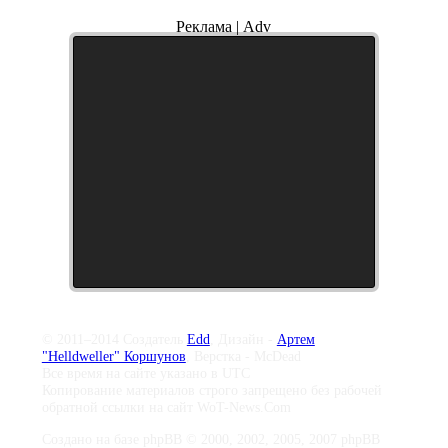
Реклама | Adv
© 2011–2014 Создатель
Edd
, Дизайн -
Артем
"Helldweller" Коршунов
, Верстка - McDead
Все время на сайте указано в UTC
Копирование материалов строго запрещено без рабочей
обратной ссылки на сайт WoT-News.Com
Создано на базе phpBB © 2000, 2002, 2005, 2007 phpBB