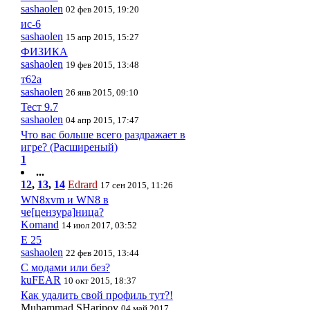
sashaolen
02 фев 2015, 19:20
ис-6
sashaolen
15 апр 2015, 15:27
ФИЗИКА
sashaolen
19 фев 2015, 13:48
т62а
sashaolen
26 янв 2015, 09:10
Тест 9.7
sashaolen
04 апр 2015, 17:47
Что вас больше всего раздражает в
игре? (Расширеный)
1
...
12
,
13
,
14
Edrard
17 сен 2015, 11:26
WN8xvm и WN8 в
че[цензура]ница?
Komand
14 июл 2017, 03:52
Е 25
sashaolen
22 фев 2015, 13:44
С модами или без?
kuFEAR
10 окт 2015, 18:37
Как удалить свой профиль тут?!
Muhammad.SHaripov
04 май 2017,