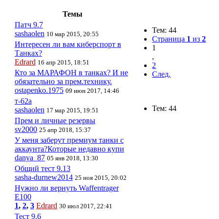
Темы
Патч 9.7
Тем: 44
sashaolen
10 мар 2015, 20:55
Страница
1
из
2
Интересен ли вам киберспорт в
1
Танках?
,
Edrard
16 апр 2015, 18:51
2
Кто за МАРАФОН в танках? И не
След.
обязательно за прем.технику.
ostapenko.1975
09 июн 2017, 14:46
т-62а
Тем: 44
sashaolen
17 мар 2015, 19:51
Прем и личные резервы
sv2000
25 апр 2018, 15:37
У меня заберут премиум танки с
аккаунта?Которые недавно купи
danya_87
05 янв 2018, 13:30
Общий тест 9.13
sasha-durnew2014
25 ноя 2015, 20:02
Нужно ли вернуть Waffentrager
E100
1
,
2
,
3
Edrard
30 июл 2017, 22:41
Тест 9.6