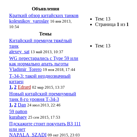
Объявления
Краткий обзор китайских танков
Тем: 13
kolesnikov_yaroslav
16 янв 2013,
Страница
1
из
1
10:54
Темы
Китайский премиум тяжёлый
Тем: 13
танк
alexey_sat
13 май 2013, 10:37
WG перестарались с Type 59 или
как нормально апать льготы
Vladimir_Torero
19 ноя 2018, 17:44
Т-34-3: такой неоднозначный
китаец
1
,
2
Edrard
02 мар 2015, 13:37
Новый китайский премиумный
танк 8-го уровня Т-34-3
1
,
2
Dan
24 июл 2013, 22:46
59 patton
kurabaev
25 сен 2015, 17:53
Пдскажите стоит покупать ВЗ 111
или нет
NAPALA_SZADI
09 окт 2015, 23:03