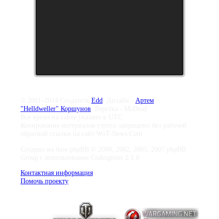
© 2011–2014 Создатель
Edd
, Дизайн -
Артем
"Helldweller" Коршунов
, Верстка - McDead
Все время на сайте указано в UTC
Копирование материалов строго запрещено без рабочей
обратной ссылки на сайт WoT-News.Com
Создано на базе phpBB © 2000, 2002, 2005, 2007 phpBB
Group с использование Codeigniter 2.1.0
Контактная информация
Помочь проекту