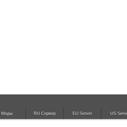
Моды
RU Сервер
EU Server
US Serv