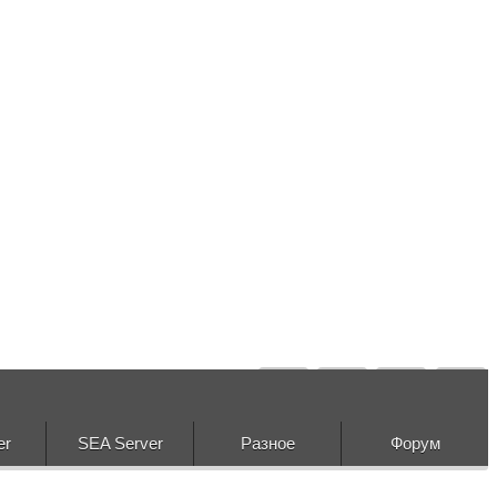
er
SEA Server
Разное
Форум