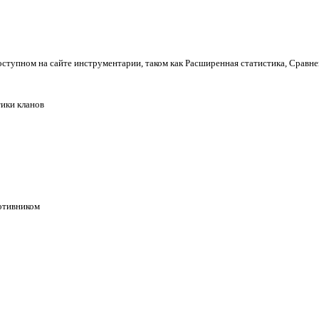
оступном на сайте инструментарии, таком как Расширенная статистика, Сравне
ики кланов
ротивником