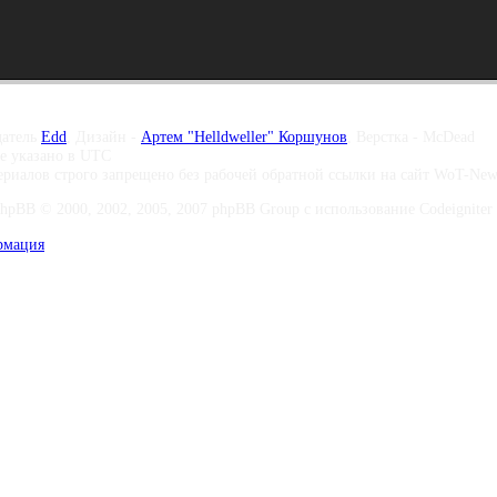
датель
Edd
, Дизайн -
Артем "Helldweller" Коршунов
, Верстка - McDead
те указано в UTC
риалов строго запрещено без рабочей обратной ссылки на сайт WoT-Ne
phpBB © 2000, 2002, 2005, 2007 phpBB Group с использование Codeigniter 
рмация