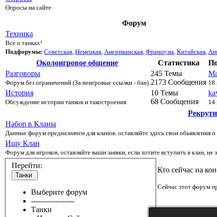
Опросы на сайте
Форум
Техника
Все о танках!
Подфорумы:
Советская
,
Немецкая
,
Американская
,
Французы
,
Китайская
,
Ан
Околоигровое общение
Статистика
По
Разговоры
245 Темы
Ma
2173 Сообщения
Форум без ограничений (За неигровые ссылки - бан)
18
История
10 Темы
ka
68 Сообщения
Обсуждение истории танков и такостроения
14 
Рекрути
Набор в Кланы
Данные форум предназначен для кланов. оставляйте здесь свои обьявления о
Ищу Клан
Форум для игроков, оставляйте ваши заявки, если хотите вступить в клан, не 
Перейти:
Кто сейчас на ко
Танки
Сейчас этот форум пр
Выберите форум
------------------
Танки