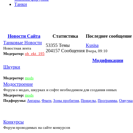
Танки
Новости Сайта
Статистика
Последнее сообщение
Танковые Новости
53355 Темы
Kusisa
Новостная лента
204157 Сообщения
Вчера, 09:10
Модератор:
ob_ekt_195
Модификации
Шкурки
Модератор:
mods
Модостроение
Форум о модах, шкурках и софте необходимом для создания онных
Модератор:
mods
Подфорумы:
Ангары
,
Флаги
,
Зоны пробития
,
Прицелы
,
Программы
,
Озвучка
Конкурсы
Форум проводимых на сайте конкурсов