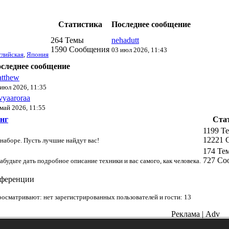
Статистика
Последнее сообщение
264 Темы
nehadutt
1590 Сообщения
03 июл 2026, 11:43
глийская
,
Япония
следнее сообщение
tthew
 июл 2026, 11:35
vyaaroraa
май 2026, 11:55
нг
Ста
1199 Т
12221 
 наборе. Пусть лучшие найдут вас!
174 Те
727 Со
забудьте дать подробное описание техники и вас самого, как человека.
нференции
осматривают: нет зарегистрированных пользователей и гости: 13
Реклама | Adv