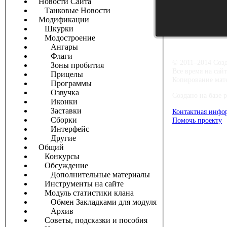
Новости Сайта
Танковые Новости
Модификации
Шкурки
Модостроение
Ангары
Флаги
© 2011–2014 Соз
Зоны пробития
Все время на сай
Прицелы
Копирование мате
Программы
Озвучка
Создано на базе 
Иконки
Заставки
Контактная инфо
Сборки
Помочь проекту
Интерфейс
Другие
Общий
Конкурсы
Обсуждение
Дополнительные материалы
Инструменты на сайте
Модуль статистики клана
Обмен Закладками для модуля
Архив
Советы, подсказки и пособия