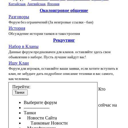
Китайская
,
Английская
,
Япония
Околоигровое общение
Разговоры
Форум без ограничений (За неигровые ссылки - бан)
История
Обсуждение истории танков и такостроения
Рекрутинг
Набор в Кланы
Данные форум предназначен для кланов. оставляйте здесь свои
обьявления о наборе. Пусть лучшие найдут вас!
Ищу Клан
Форум для игроков, оставляйте ваши заявки, если хотите вступить в
клан, не забудьте дать подробное описание техники и вас самого,
как человека.
Перейти:
Кто
Танки
Выберите форум
сейчас на
------------------
Танки
Новости Сайта
Танковые Новости