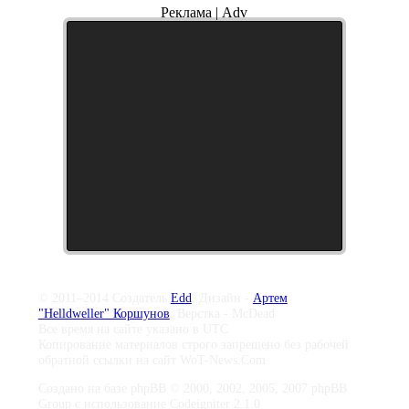
Реклама | Adv
© 2011–2014 Создатель
Edd
, Дизайн -
Артем
"Helldweller" Коршунов
, Верстка - McDead
Все время на сайте указано в UTC
Копирование материалов строго запрещено без рабочей
обратной ссылки на сайт WoT-News.Com
Создано на базе phpBB © 2000, 2002, 2005, 2007 phpBB
Group с использование Codeigniter 2.1.0