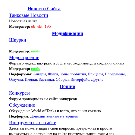
Новости Сайта
Танковые Новости
Новостная лента
Модератор:
ob_ekt_195
Модификации
Шкурки
Модератор:
mods
Модостроение
Форум о модах, шкурках и софте необходимом для создания онных
Модератор:
mods
Подфорумы:
Ангары
,
Флаги
,
Зоны пробития
,
Прицелы
,
Программы
,
Озвучка
,
Иконки
,
Заставки
,
Сборки
,
Интерфейс
,
Другие
Общий
Конкурсы
Форум проводимых на сайте конкурсов
Обсуждение
Обсуждение World of Tanks и всего, что с ним связано.
Подфорум:
Дополнительные материалы
Инструменты на сайте
Здесь вы можете задать свои вопросы, предложить и просто
высказаться о доступном на сайте инструментарии, таком как