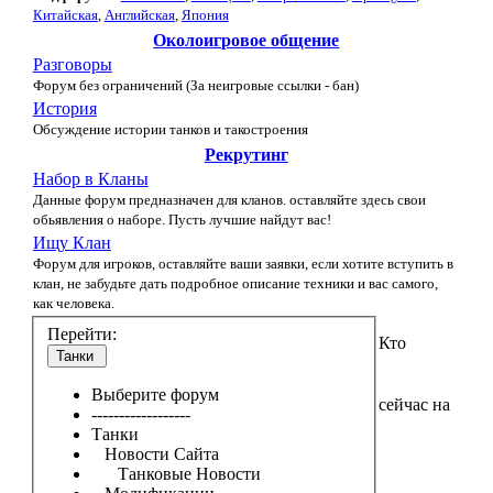
Китайская
,
Английская
,
Япония
Околоигровое общение
Разговоры
Форум без ограничений (За неигровые ссылки - бан)
История
Обсуждение истории танков и такостроения
Рекрутинг
Набор в Кланы
Данные форум предназначен для кланов. оставляйте здесь свои
обьявления о наборе. Пусть лучшие найдут вас!
Ищу Клан
Форум для игроков, оставляйте ваши заявки, если хотите вступить в
клан, не забудьте дать подробное описание техники и вас самого,
как человека.
Перейти:
Кто
Танки
Выберите форум
сейчас на
------------------
Танки
Новости Сайта
Танковые Новости