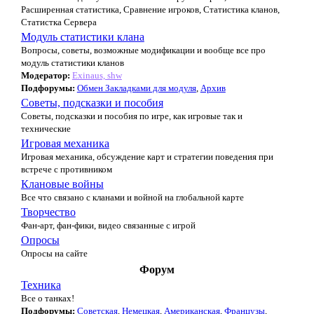
Расширенная статистика, Сравнение игроков, Статистика кланов,
Статистка Сервера
Модуль статистики клана
Вопросы, советы, возможные модификации и вообще все про
модуль статистики кланов
Модератор:
Exinaus, shw
Подфорумы:
Обмен Закладками для модуля
,
Архив
Советы, подсказки и пособия
Советы, подсказки и пособия по игре, как игровые так и
технические
Игровая механика
Игровая механика, обсуждение карт и стратегии поведения при
встрече с противником
Клановые войны
Все что связано с кланами и войной на глобальной карте
Творчество
Фан-арт, фан-фики, видео связанные с игрой
Опросы
Опросы на сайте
Форум
Техника
Все о танках!
Подфорумы:
Советская
,
Немецкая
,
Американская
,
Французы
,