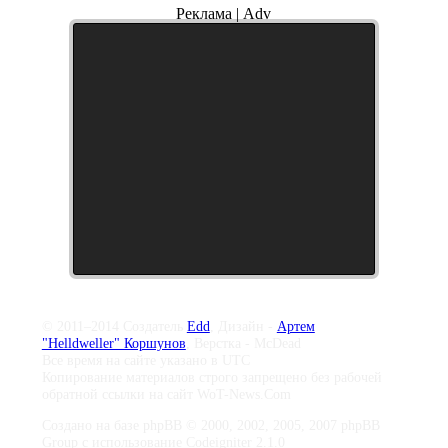
Реклама | Adv
© 2011–2014 Создатель
Edd
, Дизайн -
Артем
"Helldweller" Коршунов
, Верстка - McDead
Все время на сайте указано в UTC
Копирование материалов строго запрещено без рабочей
обратной ссылки на сайт WoT-News.Com
Создано на базе phpBB © 2000, 2002, 2005, 2007 phpBB
Group с использование Codeigniter 2.1.0