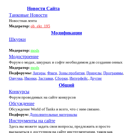
Новости Сайта
Танковые Новости
Новостная лента
Модератор:
ob_ekt_195
Модификации
Шкурки
Модератор:
mods
Модостроение
Форум о модах, шкурках и софте необходимом для создания онных
Модератор:
mods
Подфорумы:
Ангары
,
Флаги
,
Зоны пробития
,
Прицелы
,
Программы
,
Озвучка
,
Иконки
,
Заставки
,
Сборки
,
Интерфейс
,
Другие
Общий
Конкурсы
Форум проводимых на сайте конкурсов
Обсуждение
Обсуждение World of Tanks и всего, что с ним связано.
Подфорум:
Дополнительные материалы
Инструменты на сайте
Здесь вы можете задать свои вопросы, предложить и просто
высказаться о доступном на сайте инструментарии, таком как