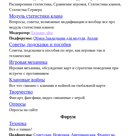
Расширенная статистика, Сравнение игроков, Статистика кланов,
Статистка Сервера
Модуль статистики клана
Вопросы, советы, возможные модификации и вообще все про
модуль статистики кланов
Модератор:
Exinaus, shw
Подфорумы:
Обмен Закладками для модуля
,
Архив
Советы, подсказки и пособия
Советы, подсказки и пособия по игре, как игровые так и
технические
Игровая механика
Игровая механика, обсуждение карт и стратегии поведения при
встрече с противником
Клановые войны
Все что связано с кланами и войной на глобальной карте
Творчество
Фан-арт, фан-фики, видео связанные с игрой
Опросы
Опросы на сайте
Форум
Техника
Все о танках!
Подфорумы:
Советская
,
Немецкая
,
Американская
,
Французы
,