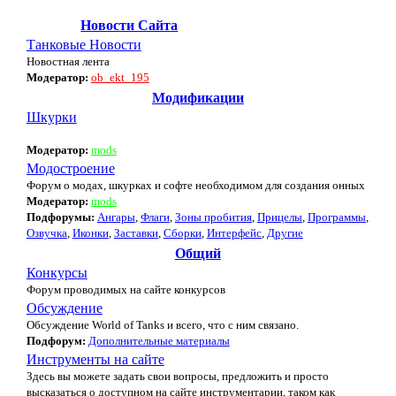
Новости Сайта
Танковые Новости
Новостная лента
Модератор:
ob_ekt_195
Модификации
Шкурки
Модератор:
mods
Модостроение
Форум о модах, шкурках и софте необходимом для создания онных
Модератор:
mods
Подфорумы:
Ангары
,
Флаги
,
Зоны пробития
,
Прицелы
,
Программы
,
Озвучка
,
Иконки
,
Заставки
,
Сборки
,
Интерфейс
,
Другие
Общий
Конкурсы
Форум проводимых на сайте конкурсов
Обсуждение
Обсуждение World of Tanks и всего, что с ним связано.
Подфорум:
Дополнительные материалы
Инструменты на сайте
Здесь вы можете задать свои вопросы, предложить и просто
высказаться о доступном на сайте инструментарии, таком как