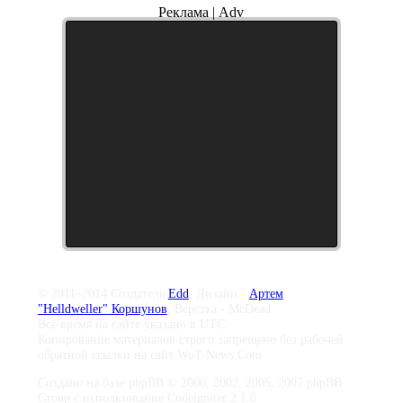
Реклама | Adv
© 2011–2014 Создатель
Edd
, Дизайн -
Артем
"Helldweller" Коршунов
, Верстка - McDead
Все время на сайте указано в UTC
Копирование материалов строго запрещено без рабочей
обратной ссылки на сайт WoT-News.Com
Создано на базе phpBB © 2000, 2002, 2005, 2007 phpBB
Group с использование Codeigniter 2.1.0