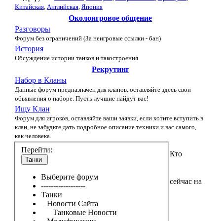
Китайская
,
Английская
,
Япония
Околоигровое общение
Разговоры
Форум без ограничений (За неигровые ссылки - бан)
История
Обсуждение истории танков и такостроения
Рекрутинг
Набор в Кланы
Данные форум предназначен для кланов. оставляйте здесь свои
обьявления о наборе. Пусть лучшие найдут вас!
Ищу Клан
Форум для игроков, оставляйте ваши заявки, если хотите вступить в
клан, не забудьте дать подробное описание техники и вас самого,
как человека.
Перейти:
Кто
Танки
Выберите форум
сейчас на
------------------
Танки
Новости Сайта
Танковые Новости