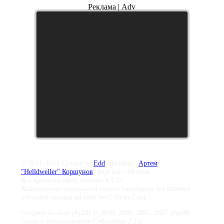
Реклама | Adv
© 2011–2014 Создатель
Edd
, Дизайн -
Артем
"Helldweller" Коршунов
, Верстка - McDead
Все время на сайте указано в UTC
Копирование материалов строго запрещено без рабочей
обратной ссылки на сайт WoT-News.Com
Создано на базе phpBB © 2000, 2002, 2005, 2007 phpBB
Group с использование Codeigniter 2.1.0