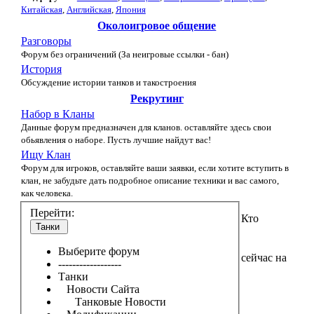
Китайская
,
Английская
,
Япония
Околоигровое общение
Разговоры
Форум без ограничений (За неигровые ссылки - бан)
История
Обсуждение истории танков и такостроения
Рекрутинг
Набор в Кланы
Данные форум предназначен для кланов. оставляйте здесь свои
обьявления о наборе. Пусть лучшие найдут вас!
Ищу Клан
Форум для игроков, оставляйте ваши заявки, если хотите вступить в
клан, не забудьте дать подробное описание техники и вас самого,
как человека.
Перейти:
Кто
Танки
Выберите форум
сейчас на
------------------
Танки
Новости Сайта
Танковые Новости