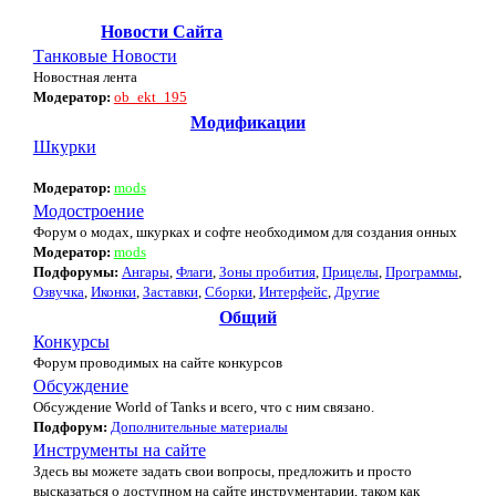
Новости Сайта
Танковые Новости
Новостная лента
Модератор:
ob_ekt_195
Модификации
Шкурки
Модератор:
mods
Модостроение
Форум о модах, шкурках и софте необходимом для создания онных
Модератор:
mods
Подфорумы:
Ангары
,
Флаги
,
Зоны пробития
,
Прицелы
,
Программы
,
Озвучка
,
Иконки
,
Заставки
,
Сборки
,
Интерфейс
,
Другие
Общий
Конкурсы
Форум проводимых на сайте конкурсов
Обсуждение
Обсуждение World of Tanks и всего, что с ним связано.
Подфорум:
Дополнительные материалы
Инструменты на сайте
Здесь вы можете задать свои вопросы, предложить и просто
высказаться о доступном на сайте инструментарии, таком как