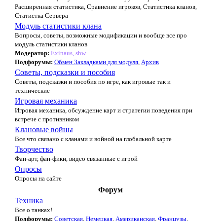
Расширенная статистика, Сравнение игроков, Статистика кланов,
Статистка Сервера
Модуль статистики клана
Вопросы, советы, возможные модификации и вообще все про
модуль статистики кланов
Модератор:
Exinaus, shw
Подфорумы:
Обмен Закладками для модуля
,
Архив
Советы, подсказки и пособия
Советы, подсказки и пособия по игре, как игровые так и
технические
Игровая механика
Игровая механика, обсуждение карт и стратегии поведения при
встрече с противником
Клановые войны
Все что связано с кланами и войной на глобальной карте
Творчество
Фан-арт, фан-фики, видео связанные с игрой
Опросы
Опросы на сайте
Форум
Техника
Все о танках!
Подфорумы:
Советская
,
Немецкая
,
Американская
,
Французы
,