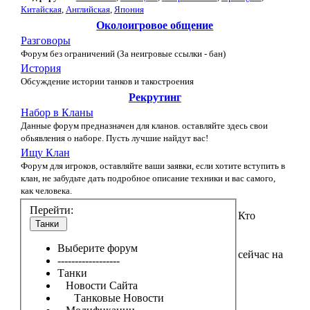
Китайская
,
Английская
,
Япония
Околоигровое общение
Разговоры
Форум без ограничений (За неигровые ссылки - бан)
История
Обсуждение истории танков и такостроения
Рекрутинг
Набор в Кланы
Данные форум предназначен для кланов. оставляйте здесь свои
обьявления о наборе. Пусть лучшие найдут вас!
Ищу Клан
Форум для игроков, оставляйте ваши заявки, если хотите вступить в
клан, не забудьте дать подробное описание техники и вас самого,
как человека.
Перейти:
Кто
Танки
Выберите форум
сейчас на
------------------
Танки
Новости Сайта
Танковые Новости