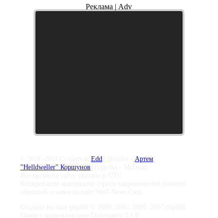
Реклама | Adv
© 2011–2014 Создатель
Edd
, Дизайн -
Артем
"Helldweller" Коршунов
, Верстка - McDead
Все время на сайте указано в UTC
Копирование материалов строго запрещено без рабочей
обратной ссылки на сайт WoT-News.Com
Создано на базе phpBB © 2000, 2002, 2005, 2007 phpBB
Group с использование Codeigniter 2.1.0