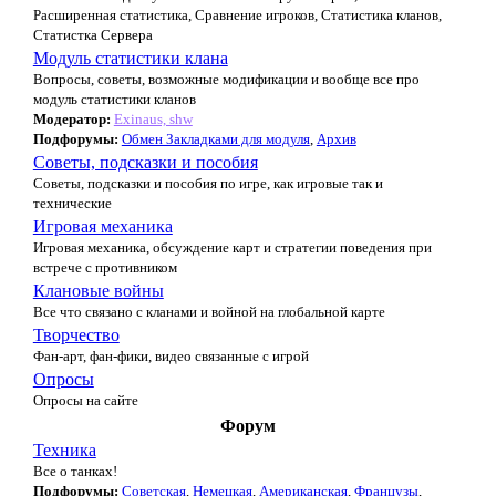
Расширенная статистика, Сравнение игроков, Статистика кланов,
Статистка Сервера
Модуль статистики клана
Вопросы, советы, возможные модификации и вообще все про
модуль статистики кланов
Модератор:
Exinaus, shw
Подфорумы:
Обмен Закладками для модуля
,
Архив
Советы, подсказки и пособия
Советы, подсказки и пособия по игре, как игровые так и
технические
Игровая механика
Игровая механика, обсуждение карт и стратегии поведения при
встрече с противником
Клановые войны
Все что связано с кланами и войной на глобальной карте
Творчество
Фан-арт, фан-фики, видео связанные с игрой
Опросы
Опросы на сайте
Форум
Техника
Все о танках!
Подфорумы:
Советская
,
Немецкая
,
Американская
,
Французы
,