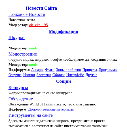
Новости Сайта
Танковые Новости
Новостная лента
Модератор:
ob_ekt_195
Модификации
Шкурки
Модератор:
mods
Модостроение
Форум о модах, шкурках и софте необходимом для создания онных
Модератор:
mods
Подфорумы:
Ангары
,
Флаги
,
Зоны пробития
,
Прицелы
,
Программы
,
Озвучка
,
Иконки
,
Заставки
,
Сборки
,
Интерфейс
,
Другие
Общий
Конкурсы
Форум проводимых на сайте конкурсов
Обсуждение
Обсуждение World of Tanks и всего, что с ним связано.
Подфорум:
Дополнительные материалы
Инструменты на сайте
Здесь вы можете задать свои вопросы, предложить и просто
высказаться о доступном на сайте инструментарии, таком как