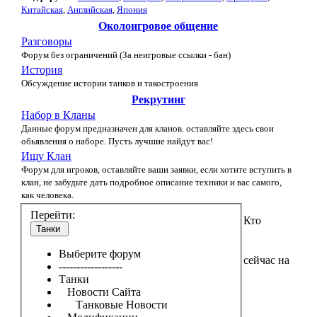
Китайская
,
Английская
,
Япония
Околоигровое общение
Разговоры
Форум без ограничений (За неигровые ссылки - бан)
История
Обсуждение истории танков и такостроения
Рекрутинг
Набор в Кланы
Данные форум предназначен для кланов. оставляйте здесь свои
обьявления о наборе. Пусть лучшие найдут вас!
Ищу Клан
Форум для игроков, оставляйте ваши заявки, если хотите вступить в
клан, не забудьте дать подробное описание техники и вас самого,
как человека.
Перейти:
Кто
Танки
Выберите форум
сейчас на
------------------
Танки
Новости Сайта
Танковые Новости