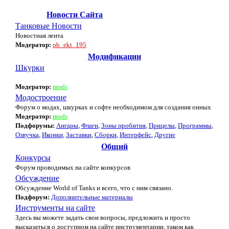
Новости Сайта
Танковые Новости
Новостная лента
Модератор:
ob_ekt_195
Модификации
Шкурки
Модератор:
mods
Модостроение
Форум о модах, шкурках и софте необходимом для создания онных
Модератор:
mods
Подфорумы:
Ангары
,
Флаги
,
Зоны пробития
,
Прицелы
,
Программы
,
Озвучка
,
Иконки
,
Заставки
,
Сборки
,
Интерфейс
,
Другие
Общий
Конкурсы
Форум проводимых на сайте конкурсов
Обсуждение
Обсуждение World of Tanks и всего, что с ним связано.
Подфорум:
Дополнительные материалы
Инструменты на сайте
Здесь вы можете задать свои вопросы, предложить и просто
высказаться о доступном на сайте инструментарии, таком как