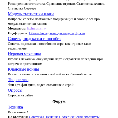
Расширенная статистика, Сравнение игроков, Статистика кланов,
Статистка Сервера
Модуль статистики клана
Вопросы, советы, возможные модификации и вообще все про
модуль статистики кланов
Модератор:
Exinaus, shw
Подфорумы:
Обмен Закладками для модуля
,
Архив
Советы, подсказки и пособия
Советы, подсказки и пособия по игре, как игровые так и
технические
Игровая механика
Игровая механика, обсуждение карт и стратегии поведения при
встрече с противником
Клановые войны
Все что связано с кланами и войной на глобальной карте
Творчество
Фан-арт, фан-фики, видео связанные с игрой
Опросы
Опросы на сайте
Форум
Техника
Все о танках!
Подфорумы:
Советская
,
Немецкая
,
Американская
,
Французы
,