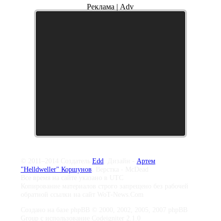
Реклама | Adv
© 2011–2014 Создатель
Edd
, Дизайн -
Артем
"Helldweller" Коршунов
, Верстка - McDead
Все время на сайте указано в UTC
Копирование материалов строго запрещено без рабочей
обратной ссылки на сайт WoT-News.Com
Создано на базе phpBB © 2000, 2002, 2005, 2007 phpBB
Group с использование Codeigniter 2.1.0