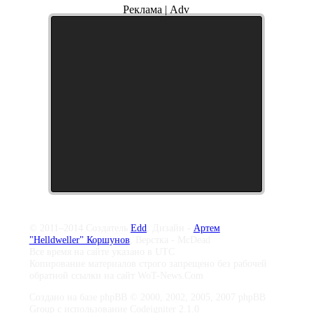
Реклама | Adv
© 2011–2014 Создатель
Edd
, Дизайн -
Артем
"Helldweller" Коршунов
, Верстка - McDead
Все время на сайте указано в UTC
Копирование материалов строго запрещено без рабочей
обратной ссылки на сайт WoT-News.Com
Создано на базе phpBB © 2000, 2002, 2005, 2007 phpBB
Group с использование Codeigniter 2.1.0