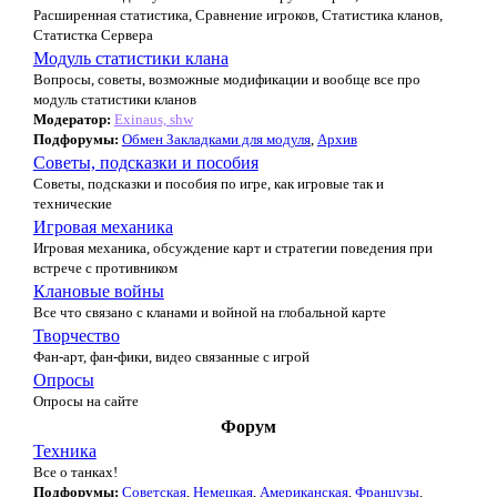
Расширенная статистика, Сравнение игроков, Статистика кланов,
Статистка Сервера
Модуль статистики клана
Вопросы, советы, возможные модификации и вообще все про
модуль статистики кланов
Модератор:
Exinaus, shw
Подфорумы:
Обмен Закладками для модуля
,
Архив
Советы, подсказки и пособия
Советы, подсказки и пособия по игре, как игровые так и
технические
Игровая механика
Игровая механика, обсуждение карт и стратегии поведения при
встрече с противником
Клановые войны
Все что связано с кланами и войной на глобальной карте
Творчество
Фан-арт, фан-фики, видео связанные с игрой
Опросы
Опросы на сайте
Форум
Техника
Все о танках!
Подфорумы:
Советская
,
Немецкая
,
Американская
,
Французы
,