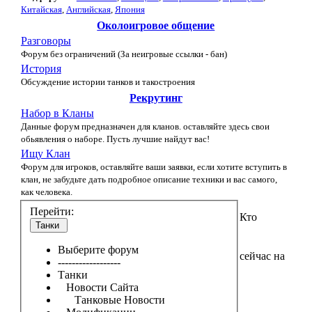
Китайская
,
Английская
,
Япония
Околоигровое общение
Разговоры
Форум без ограничений (За неигровые ссылки - бан)
История
Обсуждение истории танков и такостроения
Рекрутинг
Набор в Кланы
Данные форум предназначен для кланов. оставляйте здесь свои
обьявления о наборе. Пусть лучшие найдут вас!
Ищу Клан
Форум для игроков, оставляйте ваши заявки, если хотите вступить в
клан, не забудьте дать подробное описание техники и вас самого,
как человека.
Перейти:
Кто
Танки
Выберите форум
сейчас на
------------------
Танки
Новости Сайта
Танковые Новости