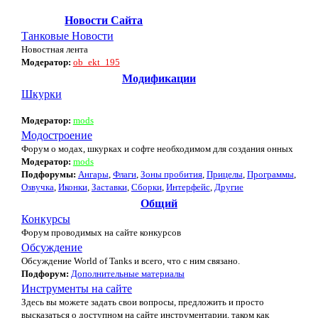
Новости Сайта
Танковые Новости
Новостная лента
Модератор:
ob_ekt_195
Модификации
Шкурки
Модератор:
mods
Модостроение
Форум о модах, шкурках и софте необходимом для создания онных
Модератор:
mods
Подфорумы:
Ангары
,
Флаги
,
Зоны пробития
,
Прицелы
,
Программы
,
Озвучка
,
Иконки
,
Заставки
,
Сборки
,
Интерфейс
,
Другие
Общий
Конкурсы
Форум проводимых на сайте конкурсов
Обсуждение
Обсуждение World of Tanks и всего, что с ним связано.
Подфорум:
Дополнительные материалы
Инструменты на сайте
Здесь вы можете задать свои вопросы, предложить и просто
высказаться о доступном на сайте инструментарии, таком как