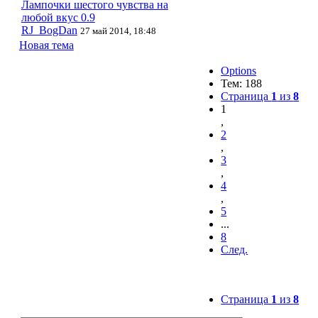
Лампочки шестого чувства на
любой вкус 0.9
RJ_BogDan
27 май 2014, 18:48
Новая тема
Options
Тем: 188
Страница
1
из
8
1
,
2
,
3
,
4
,
5
...
8
След.
Страница
1
из
8