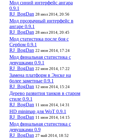
Мод синий интерфейс ангара
0.9.1
RJ_BogDan
28 июл 2014, 20:56
Мод прозрачный интерфейс в
ангаре 0.9.1
RJ_BogDan
28 июл 2014, 20:45
Мод статистика после боя с
Сербом 0.9.1
RJ_BogDan
22 июн 2014, 17:24
Мод финальная статистика с
девушками 0.9.1
RJ_BogDan
22 июн 2014, 17:22
Замена платформ в Энске на
более заметные 0.9.1
RJ_BogDan
12 июн 2014, 15:24
Дерево развития танков в старом
стиле 0.9.1
RJ_BogDan
11 июн 2014, 14:31
HD minimap для WoT 0.9.1
RJ_BogDan
11 июн 2014, 14:15
Мод финальная статистика с
девушками 0.9
RJ_BogDan
27 май 2014, 18:52