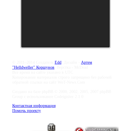
© 2011–2014 Создатель
Edd
, Дизайн -
Артем
"Helldweller" Коршунов
, Верстка - McDead
Все время на сайте указано в UTC
Копирование материалов строго запрещено без рабочей
обратной ссылки на сайт WoT-News.Com
Создано на базе phpBB © 2000, 2002, 2005, 2007 phpBB
Group с использование Codeigniter 2.1.0
Контактная информация
Помочь проекту