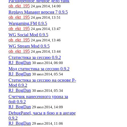
Расширенное личное дело танк
ob_ekt_195
24 дек 2014, 14:00
Replays Manager версия 7 0.9.5
ob_ekt_195
24 дек 2014, 13:51
Wargaming.FM 0.9.5
ob_ekt_195
24 дек 2014, 13:47
WG Social Mod 0.9.5
ob_ekt_195
24 дек 2014, 13:46
WG Stream Mod 0.9.5
ob_ekt_195
24 дек 2014, 13:44
Статистика за сессию 0.9.2
RJ_BogDan
30 июл 2014, 06:00
Мод статистика за сессию 0.9.2
RJ_BogDan
30 июл 2014, 05:54
Статистика за сессию на основе P-
Mod 0.9.2
RJ_BogDan
30 июл 2014, 05:34
Счетчик нанесенного урона за
бой 0.9.2
RJ_BogDan
29 июл 2014, 14:09
DebugPanel, часы в бою и в ангаре
0.9.2
RJ_BogDan
29 июл 2014, 11:06