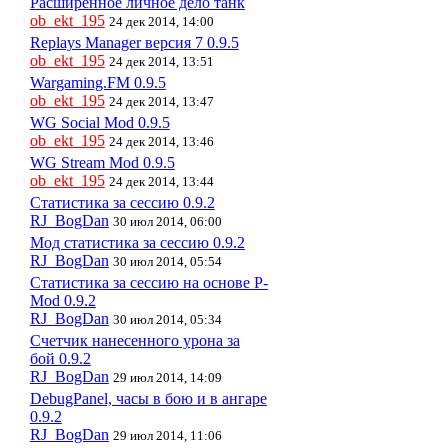
Расширенное личное дело танк
ob_ekt_195
24 дек 2014, 14:00
Replays Manager версия 7 0.9.5
ob_ekt_195
24 дек 2014, 13:51
Wargaming.FM 0.9.5
ob_ekt_195
24 дек 2014, 13:47
WG Social Mod 0.9.5
ob_ekt_195
24 дек 2014, 13:46
WG Stream Mod 0.9.5
ob_ekt_195
24 дек 2014, 13:44
Статистика за сессию 0.9.2
RJ_BogDan
30 июл 2014, 06:00
Мод статистика за сессию 0.9.2
RJ_BogDan
30 июл 2014, 05:54
Статистика за сессию на основе P-
Mod 0.9.2
RJ_BogDan
30 июл 2014, 05:34
Счетчик нанесенного урона за
бой 0.9.2
RJ_BogDan
29 июл 2014, 14:09
DebugPanel, часы в бою и в ангаре
0.9.2
RJ_BogDan
29 июл 2014, 11:06