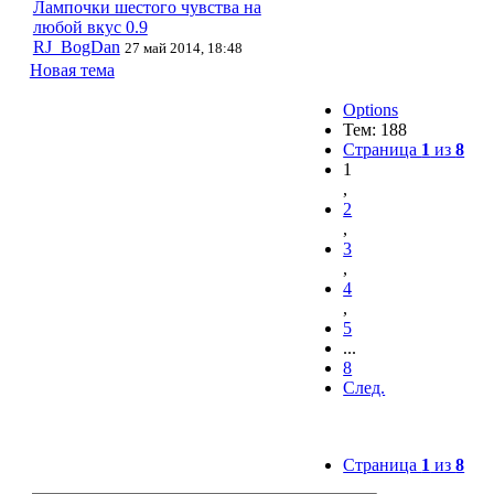
Лампочки шестого чувства на
любой вкус 0.9
RJ_BogDan
27 май 2014, 18:48
Новая тема
Options
Тем: 188
Страница
1
из
8
1
,
2
,
3
,
4
,
5
...
8
След.
Страница
1
из
8