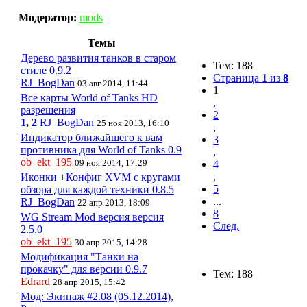
Модератор:
mods
Темы
Дерево развития танков в старом
Тем: 188
стиле 0.9.2
Страница
1
из
8
RJ_BogDan
03 авг 2014, 11:44
1
Все карты World of Tanks HD
,
разрешения
2
1
,
2
RJ_BogDan
25 ноя 2013, 16:10
,
Индикатор ближайшего к вам
3
противника для World of Tanks 0.9
,
ob_ekt_195
09 ноя 2014, 17:29
4
,
Иконки +Конфиг XVM с кругами
5
обзора для каждой техники 0.8.5
...
RJ_BogDan
22 апр 2013, 18:09
8
WG Stream Mod версия версия
След.
2.5.0
ob_ekt_195
30 апр 2015, 14:28
Модификация "Танки на
прокачку" для версии 0.9.7
Тем: 188
Edrard
28 апр 2015, 15:42
Мод: Экипаж #2.08 (05.12.2014),