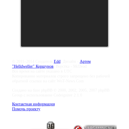
© 2011–2014 Создатель
Edd
, Дизайн -
Артем
"Helldweller" Коршунов
, Верстка - McDead
Все время на сайте указано в UTC
Копирование материалов строго запрещено без рабочей
обратной ссылки на сайт WoT-News.Com
Создано на базе phpBB © 2000, 2002, 2005, 2007 phpBB
Group с использование Codeigniter 2.1.0
Контактная информация
Помочь проекту