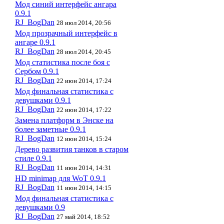
Мод синий интерфейс ангара
0.9.1
RJ_BogDan
28 июл 2014, 20:56
Мод прозрачный интерфейс в
ангаре 0.9.1
RJ_BogDan
28 июл 2014, 20:45
Мод статистика после боя с
Сербом 0.9.1
RJ_BogDan
22 июн 2014, 17:24
Мод финальная статистика с
девушками 0.9.1
RJ_BogDan
22 июн 2014, 17:22
Замена платформ в Энске на
более заметные 0.9.1
RJ_BogDan
12 июн 2014, 15:24
Дерево развития танков в старом
стиле 0.9.1
RJ_BogDan
11 июн 2014, 14:31
HD minimap для WoT 0.9.1
RJ_BogDan
11 июн 2014, 14:15
Мод финальная статистика с
девушками 0.9
RJ_BogDan
27 май 2014, 18:52