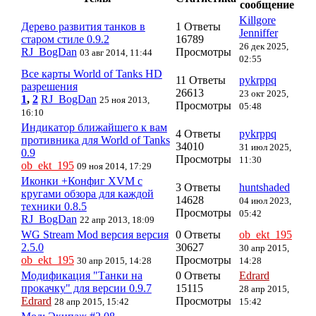
сообщение
Killgore
Дерево развития танков в
1 Ответы
Jenniffer
старом стиле 0.9.2
16789
26 дек 2025,
RJ_BogDan
Просмотры
03 авг 2014, 11:44
02:55
Все карты World of Tanks HD
11 Ответы
pykrppq
разрешения
26613
23 окт 2025,
1
,
2
RJ_BogDan
25 ноя 2013,
Просмотры
05:48
16:10
Индикатор ближайшего к вам
4 Ответы
pykrppq
противника для World of Tanks
34010
31 июл 2025,
0.9
Просмотры
11:30
ob_ekt_195
09 ноя 2014, 17:29
Иконки +Конфиг XVM с
3 Ответы
huntshaded
кругами обзора для каждой
14628
04 июл 2023,
техники 0.8.5
Просмотры
05:42
RJ_BogDan
22 апр 2013, 18:09
WG Stream Mod версия версия
0 Ответы
ob_ekt_195
2.5.0
30627
30 апр 2015,
ob_ekt_195
Просмотры
30 апр 2015, 14:28
14:28
Модификация "Танки на
0 Ответы
Edrard
прокачку" для версии 0.9.7
15115
28 апр 2015,
Edrard
Просмотры
28 апр 2015, 15:42
15:42