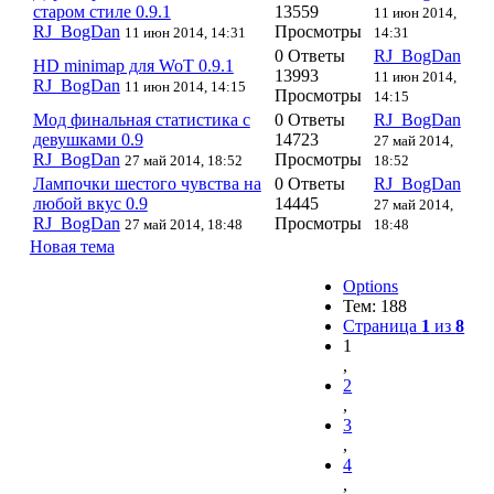
старом стиле 0.9.1
13559
11 июн 2014,
RJ_BogDan
Просмотры
11 июн 2014, 14:31
14:31
0 Ответы
RJ_BogDan
HD minimap для WoT 0.9.1
13993
11 июн 2014,
RJ_BogDan
11 июн 2014, 14:15
Просмотры
14:15
Мод финальная статистика с
0 Ответы
RJ_BogDan
девушками 0.9
14723
27 май 2014,
RJ_BogDan
Просмотры
27 май 2014, 18:52
18:52
Лампочки шестого чувства на
0 Ответы
RJ_BogDan
любой вкус 0.9
14445
27 май 2014,
RJ_BogDan
Просмотры
27 май 2014, 18:48
18:48
Новая тема
Options
Тем: 188
Страница
1
из
8
1
,
2
,
3
,
4
,