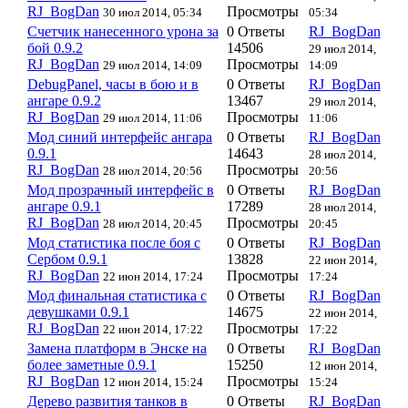
RJ_BogDan
Просмотры
30 июл 2014, 05:34
05:34
Счетчик нанесенного урона за
0 Ответы
RJ_BogDan
бой 0.9.2
14506
29 июл 2014,
RJ_BogDan
Просмотры
29 июл 2014, 14:09
14:09
DebugPanel, часы в бою и в
0 Ответы
RJ_BogDan
ангаре 0.9.2
13467
29 июл 2014,
RJ_BogDan
Просмотры
29 июл 2014, 11:06
11:06
Мод синий интерфейс ангара
0 Ответы
RJ_BogDan
0.9.1
14643
28 июл 2014,
RJ_BogDan
Просмотры
28 июл 2014, 20:56
20:56
Мод прозрачный интерфейс в
0 Ответы
RJ_BogDan
ангаре 0.9.1
17289
28 июл 2014,
RJ_BogDan
Просмотры
28 июл 2014, 20:45
20:45
Мод статистика после боя с
0 Ответы
RJ_BogDan
Сербом 0.9.1
13828
22 июн 2014,
RJ_BogDan
Просмотры
22 июн 2014, 17:24
17:24
Мод финальная статистика с
0 Ответы
RJ_BogDan
девушками 0.9.1
14675
22 июн 2014,
RJ_BogDan
Просмотры
22 июн 2014, 17:22
17:22
Замена платформ в Энске на
0 Ответы
RJ_BogDan
более заметные 0.9.1
15250
12 июн 2014,
RJ_BogDan
Просмотры
12 июн 2014, 15:24
15:24
Дерево развития танков в
0 Ответы
RJ_BogDan