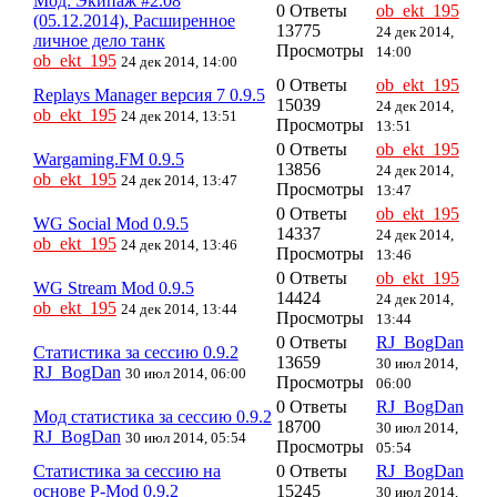
Мод: Экипаж #2.08
0 Ответы
ob_ekt_195
(05.12.2014), Расширенное
13775
24 дек 2014,
личное дело танк
Просмотры
14:00
ob_ekt_195
24 дек 2014, 14:00
0 Ответы
ob_ekt_195
Replays Manager версия 7 0.9.5
15039
24 дек 2014,
ob_ekt_195
24 дек 2014, 13:51
Просмотры
13:51
0 Ответы
ob_ekt_195
Wargaming.FM 0.9.5
13856
24 дек 2014,
ob_ekt_195
24 дек 2014, 13:47
Просмотры
13:47
0 Ответы
ob_ekt_195
WG Social Mod 0.9.5
14337
24 дек 2014,
ob_ekt_195
24 дек 2014, 13:46
Просмотры
13:46
0 Ответы
ob_ekt_195
WG Stream Mod 0.9.5
14424
24 дек 2014,
ob_ekt_195
24 дек 2014, 13:44
Просмотры
13:44
0 Ответы
RJ_BogDan
Статистика за сессию 0.9.2
13659
30 июл 2014,
RJ_BogDan
30 июл 2014, 06:00
Просмотры
06:00
0 Ответы
RJ_BogDan
Мод статистика за сессию 0.9.2
18700
30 июл 2014,
RJ_BogDan
30 июл 2014, 05:54
Просмотры
05:54
Статистика за сессию на
0 Ответы
RJ_BogDan
основе P-Mod 0.9.2
15245
30 июл 2014,