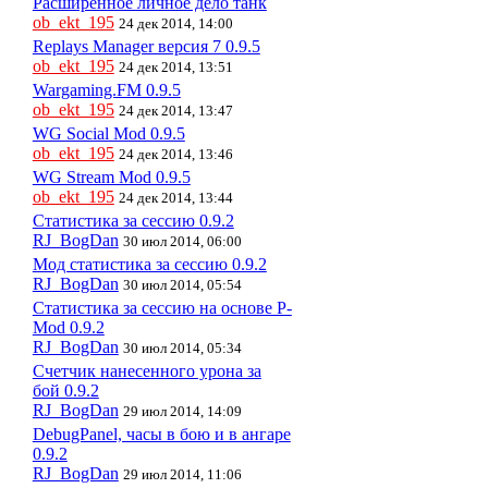
Расширенное личное дело танк
ob_ekt_195
24 дек 2014, 14:00
Replays Manager версия 7 0.9.5
ob_ekt_195
24 дек 2014, 13:51
Wargaming.FM 0.9.5
ob_ekt_195
24 дек 2014, 13:47
WG Social Mod 0.9.5
ob_ekt_195
24 дек 2014, 13:46
WG Stream Mod 0.9.5
ob_ekt_195
24 дек 2014, 13:44
Статистика за сессию 0.9.2
RJ_BogDan
30 июл 2014, 06:00
Мод статистика за сессию 0.9.2
RJ_BogDan
30 июл 2014, 05:54
Статистика за сессию на основе P-
Mod 0.9.2
RJ_BogDan
30 июл 2014, 05:34
Счетчик нанесенного урона за
бой 0.9.2
RJ_BogDan
29 июл 2014, 14:09
DebugPanel, часы в бою и в ангаре
0.9.2
RJ_BogDan
29 июл 2014, 11:06