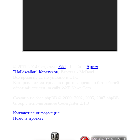
© 2011–2014 Создатель
Edd
, Дизайн -
Артем
"Helldweller" Коршунов
, Верстка - McDead
Все время на сайте указано в UTC
Копирование материалов строго запрещено без рабочей
обратной ссылки на сайт WoT-News.Com
Создано на базе phpBB © 2000, 2002, 2005, 2007 phpBB
Group с использование Codeigniter 2.1.0
Контактная информация
Помочь проекту