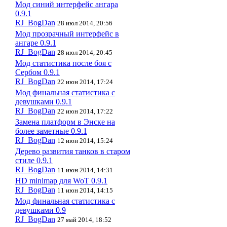
Мод синий интерфейс ангара
0.9.1
RJ_BogDan
28 июл 2014, 20:56
Мод прозрачный интерфейс в
ангаре 0.9.1
RJ_BogDan
28 июл 2014, 20:45
Мод статистика после боя с
Сербом 0.9.1
RJ_BogDan
22 июн 2014, 17:24
Мод финальная статистика с
девушками 0.9.1
RJ_BogDan
22 июн 2014, 17:22
Замена платформ в Энске на
более заметные 0.9.1
RJ_BogDan
12 июн 2014, 15:24
Дерево развития танков в старом
стиле 0.9.1
RJ_BogDan
11 июн 2014, 14:31
HD minimap для WoT 0.9.1
RJ_BogDan
11 июн 2014, 14:15
Мод финальная статистика с
девушками 0.9
RJ_BogDan
27 май 2014, 18:52