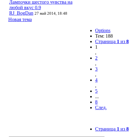
Лампочки шестого чувства на
любой вкус 0.9
RJ_BogDan
27 май 2014, 18:48
Новая тема
Options
Тем: 188
Страница
1
из
8
1
,
2
,
3
,
4
,
5
...
8
След.
Страница
1
из
8