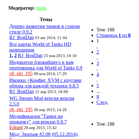
Модератор:
mods
Темы
Дерево развития танков в старом
Тем: 188
стиле 0.9.2
Страница
1
из
8
RJ_BogDan
03 авг 2014, 11:44
1
Все карты World of Tanks HD
,
разрешения
2
1
,
2
RJ_BogDan
25 ноя 2013, 16:10
,
Индикатор ближайшего к вам
3
противника для World of Tanks 0.9
,
ob_ekt_195
09 ноя 2014, 17:29
4
,
Иконки +Конфиг XVM с кругами
5
обзора для каждой техники 0.8.5
...
RJ_BogDan
22 апр 2013, 18:09
8
WG Stream Mod версия версия
След.
2.5.0
ob_ekt_195
30 апр 2015, 14:28
Модификация "Танки на
прокачку" для версии 0.9.7
Тем: 188
Edrard
28 апр 2015, 15:42
Мод: Экипаж #2.08 (05.12.2014),