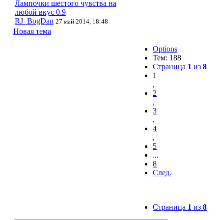
Лампочки шестого чувства на
любой вкус 0.9
RJ_BogDan
27 май 2014, 18:48
Новая тема
Options
Тем: 188
Страница
1
из
8
1
,
2
,
3
,
4
,
5
...
8
След.
Страница
1
из
8