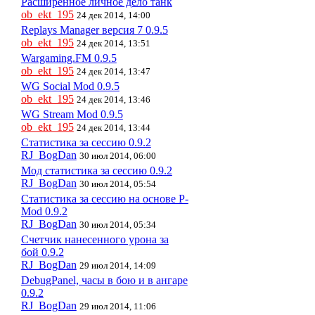
Расширенное личное дело танк
ob_ekt_195
24 дек 2014, 14:00
Replays Manager версия 7 0.9.5
ob_ekt_195
24 дек 2014, 13:51
Wargaming.FM 0.9.5
ob_ekt_195
24 дек 2014, 13:47
WG Social Mod 0.9.5
ob_ekt_195
24 дек 2014, 13:46
WG Stream Mod 0.9.5
ob_ekt_195
24 дек 2014, 13:44
Статистика за сессию 0.9.2
RJ_BogDan
30 июл 2014, 06:00
Мод статистика за сессию 0.9.2
RJ_BogDan
30 июл 2014, 05:54
Статистика за сессию на основе P-
Mod 0.9.2
RJ_BogDan
30 июл 2014, 05:34
Счетчик нанесенного урона за
бой 0.9.2
RJ_BogDan
29 июл 2014, 14:09
DebugPanel, часы в бою и в ангаре
0.9.2
RJ_BogDan
29 июл 2014, 11:06