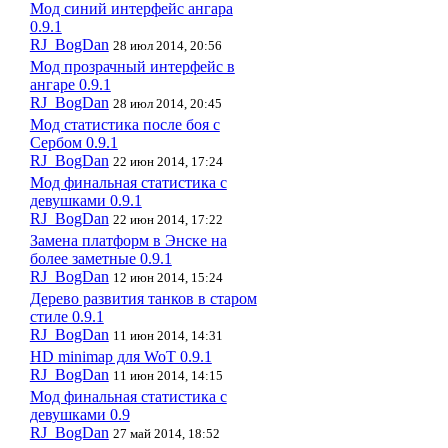
Мод синий интерфейс ангара
0.9.1
RJ_BogDan
28 июл 2014, 20:56
Мод прозрачный интерфейс в
ангаре 0.9.1
RJ_BogDan
28 июл 2014, 20:45
Мод статистика после боя с
Сербом 0.9.1
RJ_BogDan
22 июн 2014, 17:24
Мод финальная статистика с
девушками 0.9.1
RJ_BogDan
22 июн 2014, 17:22
Замена платформ в Энске на
более заметные 0.9.1
RJ_BogDan
12 июн 2014, 15:24
Дерево развития танков в старом
стиле 0.9.1
RJ_BogDan
11 июн 2014, 14:31
HD minimap для WoT 0.9.1
RJ_BogDan
11 июн 2014, 14:15
Мод финальная статистика с
девушками 0.9
RJ_BogDan
27 май 2014, 18:52