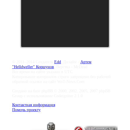
© 2011–2014 Создатель
Edd
, Дизайн -
Артем
"Helldweller" Коршунов
, Верстка - McDead
Все время на сайте указано в UTC
Копирование материалов строго запрещено без рабочей
обратной ссылки на сайт WoT-News.Com
Создано на базе phpBB © 2000, 2002, 2005, 2007 phpBB
Group с использование Codeigniter 2.1.0
Контактная информация
Помочь проекту