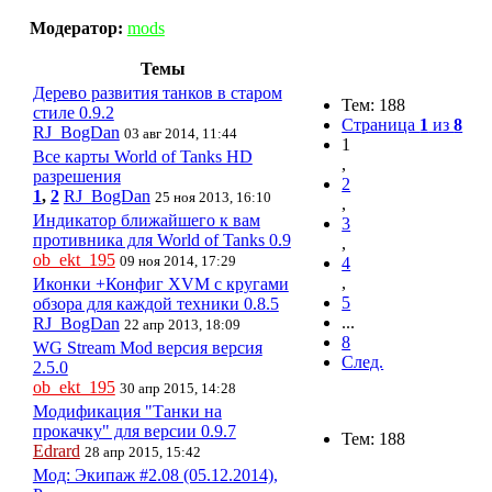
Модератор:
mods
Темы
Дерево развития танков в старом
Тем: 188
стиле 0.9.2
Страница
1
из
8
RJ_BogDan
03 авг 2014, 11:44
1
Все карты World of Tanks HD
,
разрешения
2
1
,
2
RJ_BogDan
25 ноя 2013, 16:10
,
Индикатор ближайшего к вам
3
противника для World of Tanks 0.9
,
ob_ekt_195
09 ноя 2014, 17:29
4
,
Иконки +Конфиг XVM с кругами
5
обзора для каждой техники 0.8.5
...
RJ_BogDan
22 апр 2013, 18:09
8
WG Stream Mod версия версия
След.
2.5.0
ob_ekt_195
30 апр 2015, 14:28
Модификация "Танки на
прокачку" для версии 0.9.7
Тем: 188
Edrard
28 апр 2015, 15:42
Мод: Экипаж #2.08 (05.12.2014),