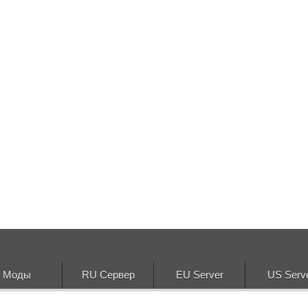
Моды
RU Сервер
EU Server
US Serv