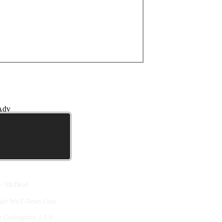
Adv
 - McDead
сайт WoT-News.Com
Codeigniter 2.1.0