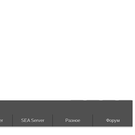
er
SEA Server
Разное
Форум