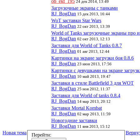
ob_ekt_195
24 дек 2014, 13:49
Загрузочные экраны с танками
RJ_BogDan
15 дек 2013, 16:44
WoT заставки Star Wars
RJ_BogDan
22 окт 2013, 13:39
World of Tanks загрузочные экраны про 
RJ_BogDan
02 окт 2013, 12:13
Заставки для World of Tanks 0.8.7
RJ_BogDan
01 авг 2013, 12:44
Картинки на экране загрузки боя 0.8.6
RJ_BogDan
23 июн 2013, 17:56
Картинки с девушками на экране загрузк
RJ_BogDan
10 май 2013, 19:47
Заставки в стиле Battlefield 3 для WOT
RJ_BogDan
25 ноя 2012, 11:37
Заставки для World of tanks 0.8.4
RJ_BogDan
14 мар 2013, 20:12
Заставки Mortal Kombat
RJ_BogDan
02 мар 2013, 11:59
Новогодние заставки
RJ_BogDan
11 янв 2013, 15:12
Новая тема
Верну
Перейти: