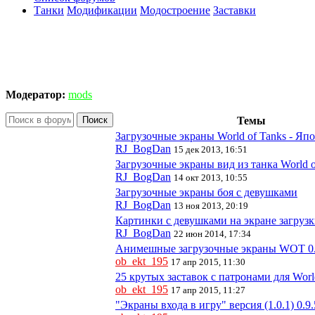
Танки
Модификации
Модостроение
Заставки
Модератор:
mods
Поиск
Темы
Загрузочные экраны World of Tanks - Яп
RJ_BogDan
15 дек 2013, 16:51
Загрузочные экраны вид из танка World o
RJ_BogDan
14 окт 2013, 10:55
Загрузочные экраны боя с девушками
RJ_BogDan
13 ноя 2013, 20:19
Картинки с девушками на экране загрузки
RJ_BogDan
22 июн 2014, 17:34
Анимешные загрузочные экраны WOT 0.
ob_ekt_195
17 апр 2015, 11:30
25 крутых заставок с патронами для World
ob_ekt_195
17 апр 2015, 11:27
"Экраны входа в игру" версия (1.0.1) 0.9.