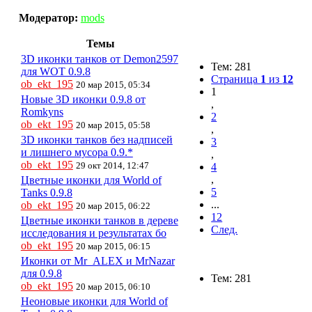
Модератор:
mods
Темы
3D иконки танков от Demon2597
Тем: 281
для WOT 0.9.8
Страница
1
из
12
ob_ekt_195
20 мар 2015, 05:34
1
Новые 3D иконки 0.9.8 от
,
Romkyns
2
ob_ekt_195
20 мар 2015, 05:58
,
3D иконки танков без надписей
3
и лишнего мусора 0.9.*
,
ob_ekt_195
29 окт 2014, 12:47
4
,
Цветные иконки для World of
5
Tanks 0.9.8
...
ob_ekt_195
20 мар 2015, 06:22
12
Цветные иконки танков в дереве
След.
исследования и результатах бо
ob_ekt_195
20 мар 2015, 06:15
Иконки от Mr_ALEX и MrNazar
для 0.9.8
Тем: 281
ob_ekt_195
20 мар 2015, 06:10
Неоновые иконки для World of