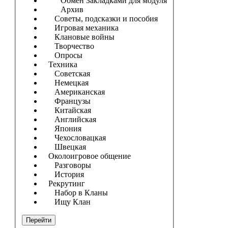
Обмен Закладками для модуля
Архив
Советы, подсказки и пособия
Игровая механика
Клановые войны
Творчество
Опросы
Техника
Советская
Немецкая
Американская
Французы
Китайская
Английская
Япония
Чехословацкая
Швецкая
Околоигровое общение
Разговоры
История
Рекрутинг
Набор в Кланы
Ищу Клан
Перейти