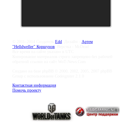
© 2011–2014 Создатель
Edd
, Дизайн -
Артем
"Helldweller" Коршунов
, Верстка - McDead
Все время на сайте указано в UTC
Копирование материалов строго запрещено без рабочей
обратной ссылки на сайт WoT-News.Com
Создано на базе phpBB © 2000, 2002, 2005, 2007 phpBB
Group с использование Codeigniter 2.1.0
Контактная информация
Помочь проекту