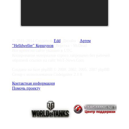
© 2011–2014 Создатель
Edd
, Дизайн -
Артем
"Helldweller" Коршунов
, Верстка - McDead
Все время на сайте указано в UTC
Копирование материалов строго запрещено без рабочей
обратной ссылки на сайт WoT-News.Com
Создано на базе phpBB © 2000, 2002, 2005, 2007 phpBB
Group с использование Codeigniter 2.1.0
Контактная информация
Помочь проекту