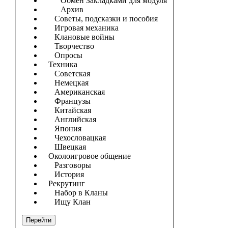
Обмен Закладками для модуля
Архив
Советы, подсказки и пособия
Игровая механика
Клановые войны
Творчество
Опросы
Техника
Советская
Немецкая
Американская
Французы
Китайская
Английская
Япония
Чехословацкая
Швецкая
Околоигровое общение
Разговоры
История
Рекрутинг
Набор в Кланы
Ищу Клан
Перейти