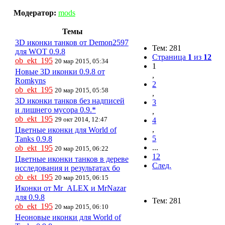
Модератор:
mods
Темы
3D иконки танков от Demon2597
Тем: 281
для WOT 0.9.8
Страница
1
из
12
ob_ekt_195
20 мар 2015, 05:34
1
Новые 3D иконки 0.9.8 от
,
Romkyns
2
ob_ekt_195
20 мар 2015, 05:58
,
3D иконки танков без надписей
3
и лишнего мусора 0.9.*
,
ob_ekt_195
29 окт 2014, 12:47
4
,
Цветные иконки для World of
5
Tanks 0.9.8
...
ob_ekt_195
20 мар 2015, 06:22
12
Цветные иконки танков в дереве
След.
исследования и результатах бо
ob_ekt_195
20 мар 2015, 06:15
Иконки от Mr_ALEX и MrNazar
для 0.9.8
Тем: 281
ob_ekt_195
20 мар 2015, 06:10
Неоновые иконки для World of