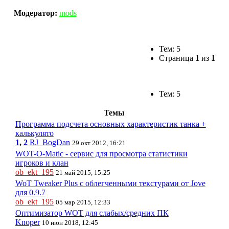
Модератор:
mods
Тем: 5
Страница
1
из
1
Тем: 5
Темы
Программа подсчета основных характеристик танка +
калькулято
1
,
2
RJ_BogDan
29 окт 2012, 16:21
WOT-O-Matic - сервис для просмотра статистики
игроков и клан
ob_ekt_195
21 май 2015, 15:25
WoT Tweaker Plus с облегченными текстурами от Jove
для 0.9.7
ob_ekt_195
05 мар 2015, 12:33
Оптимизатор WOT для слабых/средних ПК
Knoper
10 июн 2018, 12:45