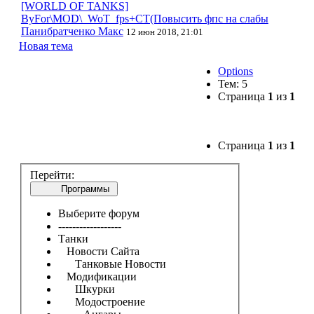
[WORLD OF TANKS]
ByFor\MOD\_WoT_fps+CT(Повысить фпс на слабы
Панибратченко Макс
12 июн 2018, 21:01
Новая тема
Options
Тем: 5
Страница
1
из
1
Страница
1
из
1
Перейти:
Программы
Выберите форум
------------------
Танки
Новости Сайта
Танковые Новости
Модификации
Шкурки
Модостроение