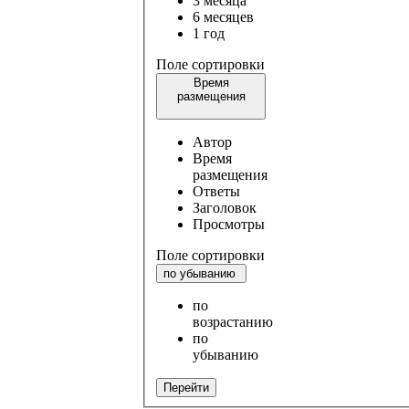
3 месяца
6 месяцев
1 год
Поле сортировки
Время
размещения
Автор
Время
размещения
Ответы
Заголовок
Просмотры
Поле сортировки
по убыванию
по
возрастанию
по
убыванию
Перейти