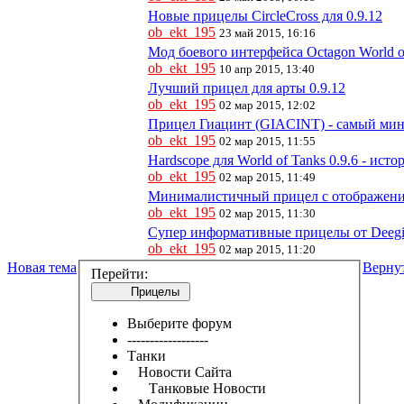
Новые прицелы CircleCross для 0.9.12
ob_ekt_195
23 май 2015, 16:16
Мод боевого интерфейса Octagon World 
ob_ekt_195
10 апр 2015, 13:40
Лучший прицел для арты 0.9.12
ob_ekt_195
02 мар 2015, 12:02
Прицел Гиацинт (GIACINT) - самый ми
ob_ekt_195
02 мар 2015, 11:55
Hardscope для World of Tanks 0.9.6 - ис
ob_ekt_195
02 мар 2015, 11:49
Минималистичный прицел с отображени
ob_ekt_195
02 мар 2015, 11:30
Супер информативные прицелы от Deegie 
ob_ekt_195
02 мар 2015, 11:20
Новая тема
Верну
Перейти:
Прицелы
Выберите форум
------------------
Танки
Новости Сайта
Танковые Новости