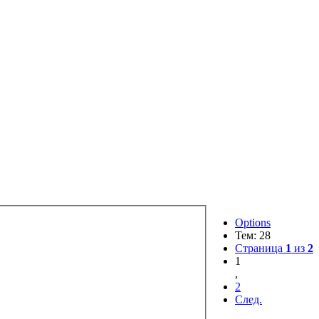
Options
Тем: 28
Страница
1
из
2
1
,
2
След.