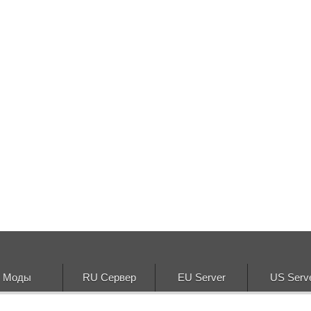
Моды
RU Сервер
EU Server
US Serv