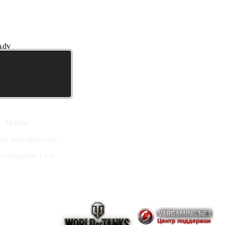
Adv
 - McDead
сайт WoT-News.Com
Codeigniter 2.1.0