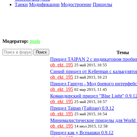
Танки
Модификации
Модостроение
Прицелы
Модератор:
mods
Поиск
Темы
Прицел TAIPAN 2 с индикатором пробив
ob_ekt_195
25 май 2015, 16:55
Синий прицел от Kellerman с калькулято
ob_ekt_195
23 май 2015, 16:23
Прицел Гарпун - Мод боевого интерфейс
ob_ekt_195
02 мар 2015, 11:45
Командирский прицел "Blue Light" 0.9.1
ob_ekt_195
25 май 2015, 16:57
Прицел Taipan (Тайпан) 0.9.12
ob_ekt_195
25 май 2015, 16:54
Минималистические прицелы для World o
ob_ekt_195
14 июл 2015, 12:58
Прицел как у Вспышки 0.9.12