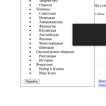
Творчество
Опросы
Кто се
Техника
Советская
Сейчас 
Немецкая
Американская
Французы
Китайская
Английская
Япония
Чехословацкая
Швецкая
Околоигровое общение
Разговоры
© 20
История
Все 
Рекрутинг
Копи
Набор в Кланы
Ищу Клан
Созд
Конт
Перейти
Помо