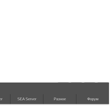
er
SEA Server
Разное
Форум