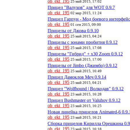
ob_ekt_195
25 май 2015, 17:02
Прицел "Валухов" для WOT 0.9.7
ob_ekt_195
02 мар 2015, 11:24
Прицел Гарпун - Мод боевого интерфейс
ob_ekt_195
01 сен 2015, 09:00
Прицелы от Джова 0.9.10
ob_ekt_195
25 май 2015, 04:24
Прицелы с зонами пробития 0.9.12
ob_ekt_195
25 май 2015, 17:08
Прицелы "Гибрид" + x30 Zoom 0.9.12
ob_ekt_195
25 май 2015, 17:00
Прицелы от Jimbo (Джимбо) 0.9.12
ob_ekt_195
25 май 2015, 16:49
Прицел Дамоклов Меч 0.9.14
ob_ekt_195
25 май 2015, 04:21
Прицел "Wolfhound | Волкодав" 0.9.12
ob_ekt_195
23 май 2015, 16:28
Прицел Bushmaster от Valuhov 0.9.12
ob_ekt_195
23 май 2015, 16:25
Новая линейка прицелов Animated-6 0.9.
ob_ekt_195
23 май 2015, 16:21
Сборка прицелов Кирилла Орешкина 0.9
ob_ekt_195
23 май 2015, 16:18