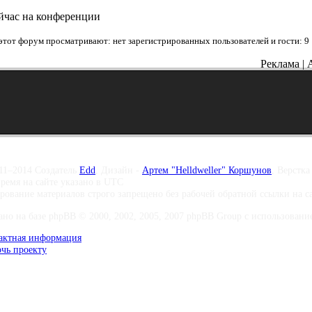
йчас на конференции
этот форум просматривают: нет зарегистрированных пользователей и гости: 9
Реклама | 
11–2014 Создатель
Edd
, Дизайн -
Артем "Helldweller" Коршунов
, Верстка
время на сайте указано в UTC
рование материалов строго запрещено без рабочей обратной ссылки на 
ано на базе phpBB © 2000, 2002, 2005, 2007 phpBB Group с использование 
актная информация
чь проекту